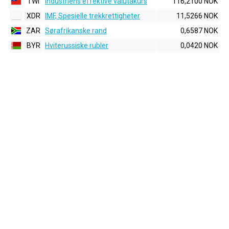
TWI
Industriens effektive valutakurs
116,2100 NOK
XDR
IMF, Spesielle trekkrettigheter
11,5266 NOK
ZAR
Sørafrikanske rand
0,6587 NOK
BYR
Hviterussiske rubler
0,0420 NOK