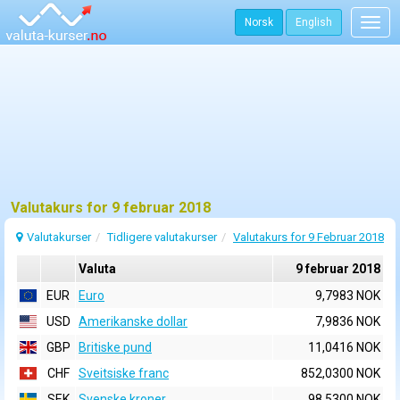
Norsk
English
Togg
navig
Valutakurs for 9 februar 2018
Valutakurser
Tidligere valutakurser
Valutakurs for 9 Februar 2018
Valuta
9 februar 2018
EUR
Euro
9,7983 NOK
USD
Amerikanske dollar
7,9836 NOK
GBP
Britiske pund
11,0416 NOK
CHF
Sveitsiske franc
852,0300 NOK
SEK
Svenske kroner
98,5300 NOK