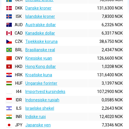
DKK
Danske kroner
131,6300 NOK
ISK
Islandske kroner
7,8300 NOK
AUD
Australske dollar
6,2326 NOK
CAD
Kanadiske dollar
6,3317 NOK
CZK
Tsjekkiske koruna
38,6750 NOK
BRL
Brasilianske real
2,4347 NOK
CNY
Kinesiske yuan
126,6600 NOK
HKD
Hong Kong dollar
1,0208 NOK
HRK
Kroatiske kuna
131,6400 NOK
HUF
Ungarske forinter
3,1397 NOK
I44
Importveid kursindeks
107,2900 NOK
IDR
Indonesiske rupiah
0,0585 NOK
ILS
Israelske shekel
2,2643 NOK
INR
Indiske rupi
12,4020 NOK
JPY
Japanske yen
7,3346 NOK