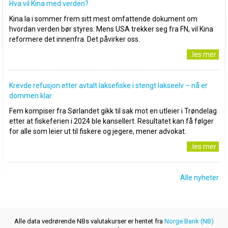
Hva vil Kina med verden?
Kina la i sommer frem sitt mest omfattende dokument om
hvordan verden bør styres. Mens USA trekker seg fra FN, vil Kina
reformere det innenfra. Det påvirker oss.
..les mer
Krevde refusjon etter avtalt laksefiske i stengt lakseelv – nå er
dommen klar
Fem kompiser fra Sørlandet gikk til sak mot en utleier i Trøndelag
etter at fiskeferien i 2024 ble kansellert. Resultatet kan få følger
for alle som leier ut til fiskere og jegere, mener advokat.
..les mer
Alle nyheter
Alle data vedrørende NBs valutakurser er hentet fra
Norge Bank (NB)