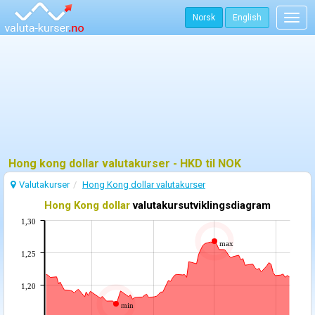
Norsk
English
Togg
navig
Hong kong dollar valutakurser - HKD til NOK
Valutakurser
Hong Kong dollar valutakurser
Hong Kong dollar
valutakursutviklingsdiagram
1,30
max
1,25
1,20
min