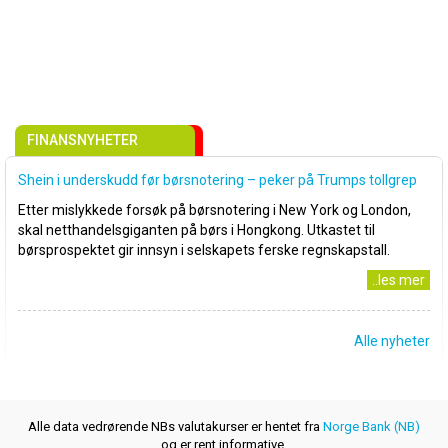
FINANSNYHETER
Shein i underskudd før børsnotering – peker på Trumps tollgrep
Etter mislykkede forsøk på børsnotering i New York og London,
skal netthandelsgiganten på børs i Hongkong. Utkastet til
børsprospektet gir innsyn i selskapets ferske regnskapstall.
..les mer
Alle nyheter
Alle data vedrørende NBs valutakurser er hentet fra
Norge Bank (NB)
og er rent informative.