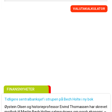
VALUTAKALKULATOR
FINANSNYHETER
Tidligere sentralbanksjef i strupen på Bech Holte i ny bok
Øystein Olsen og historieprofessor Eivind Thomassen har skrevet
motbok til Martin Bech Holtes salgssuksess om norsk økonomi: –