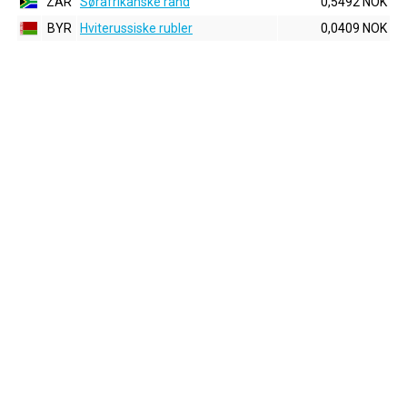
ZAR
Sørafrikanske rand
0,5492 NOK
BYR
Hviterussiske rubler
0,0409 NOK