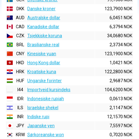
DKK
Danske kroner
123,7900 NOK
AUD
Australske dollar
6,0451 NOK
CAD
Kanadiske dollar
6,3794 NOK
CZK
Tsjekkiske koruna
34,0680 NOK
BRL
Brasilianske real
2,3734 NOK
CNY
Kinesiske yuan
123,1900 NOK
HKD
Hong Kong dollar
1,0421 NOK
HRK
Kroatiske kuna
122,2800 NOK
HUF
Ungarske forinter
2,9687 NOK
I44
Importveid kursindeks
104,6200 NOK
IDR
Indonesiske rupiah
0,0613 NOK
ILS
Israelske shekel
2,1147 NOK
INR
Indiske rupi
12,1570 NOK
JPY
Japanske yen
7,5597 NOK
KRW
Sørkoreanske won
0,7020 NOK