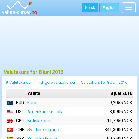
Norsk
English
Togg
navig
Valutakurs for 8 juni 2016
Valutakurser
Tidligere valutakurser
Valutakurs for 8 Juni 2016
Valuta
8 juni 2016
EUR
Euro
9,2055 NOK
USD
Amerikanske dollar
8,0906 NOK
GBP
Britiske pund
11,7950 NOK
CHF
Sveitsiske franc
841,3000 NOK
SEK
Svenske kroner
99,7500 NOK