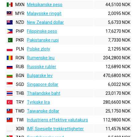
MXN
Meksikanske peso
44,5100 NOK
MYR
Malaysiske ringgit
2,0095 NOK
NZD
New Zealand dollar
5,6733 NOK
PHP
Filippinske peso
17,6270 NOK
PKR
Pakistanske rupi
7,7330 NOK
PLN
Polske zloty
2,1295 NOK
RON
Rumenske leu
204,2800 NOK
RUB
Russiske rubler
12,6890 NOK
BGN
Bulgarske lev
470,6800 NOK
SGD
Singapore dollar
6,0022 NOK
THB
Thailandske baht
23,0170 NOK
TRY
Tyrkiske lira
280,6600 NOK
TWD
Taiwanske dollar
25,1750 NOK
TWI
Industriens effektive valutakurs
112,9800 NOK
XDR
IMF, Spesielle trekkrettigheter
11,4576 NOK