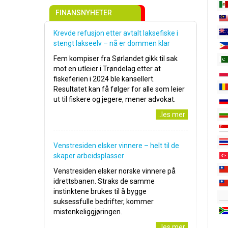
FINANSNYHETER
Krevde refusjon etter avtalt laksefiske i
stengt lakseelv – nå er dommen klar
Fem kompiser fra Sørlandet gikk til sak
mot en utleier i Trøndelag etter at
fiskeferien i 2024 ble kansellert.
Resultatet kan få følger for alle som leier
ut til fiskere og jegere, mener advokat.
..les mer
Venstresiden elsker vinnere – helt til de
skaper arbeidsplasser
Venstresiden elsker norske vinnere på
idrettsbanen. Straks de samme
instinktene brukes til å bygge
suksessfulle bedrifter, kommer
mistenkeliggjøringen.
..les mer