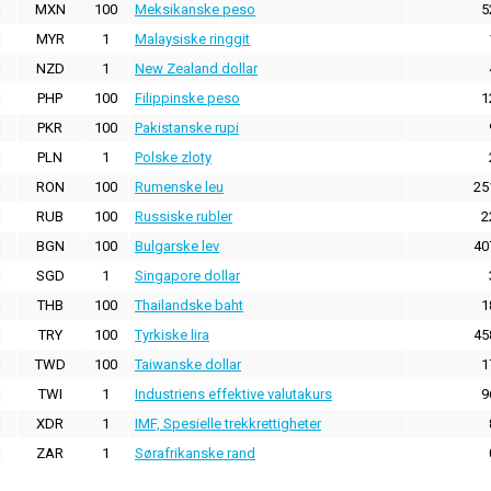
MXN
100
Meksikanske peso
5
MYR
1
Malaysiske ringgit
NZD
1
New Zealand dollar
PHP
100
Filippinske peso
1
PKR
100
Pakistanske rupi
PLN
1
Polske zloty
RON
100
Rumenske leu
25
RUB
100
Russiske rubler
2
BGN
100
Bulgarske lev
40
SGD
1
Singapore dollar
THB
100
Thailandske baht
1
TRY
100
Tyrkiske lira
45
TWD
100
Taiwanske dollar
1
TWI
1
Industriens effektive valutakurs
9
XDR
1
IMF, Spesielle trekkrettigheter
ZAR
1
Sørafrikanske rand