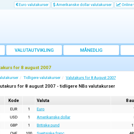
Euro valutakurser
Amerikanske dollar valutakurser
Online 
VALUTAUTVIKLING
MÅNEDLIG
GJENNOMSNITTSKURS
takurs for 8 august 2007
alutakurser
Tidligere valutakurser
Valutakurs for 8 August 2007
utakurs for 8 august 2007 - tidligere NBs valutakurser
Kode
Valuta
8 a
EUR
1
Euro
USD
1
Amerikanske dollar
GBP
1
Britiske pund
1
CHF
100
Sveitsiske franc
48