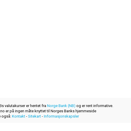
s valutakurser er hentet fra
Norge Bank (NB)
og er rent informative.
r.no er på ingen måte knyttet til Norges Banks hjemmeside
 også:
Kontakt
-
Sitekart
-
Informasjonskapsler
et nytt produkt levert av
layerzero.ro