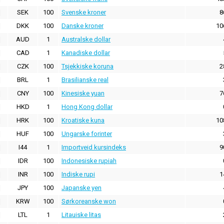
SEK
100
Svenske kroner
8
DKK
100
Danske kroner
10
AUD
1
Australske dollar
CAD
1
Kanadiske dollar
CZK
100
Tsjekkiske koruna
2
BRL
1
Brasilianske real
CNY
100
Kinesiske yuan
7
HKD
1
Hong Kong dollar
HRK
100
Kroatiske kuna
10
HUF
100
Ungarske forinter
I44
1
Importveid kursindeks
9
IDR
100
Indonesiske rupiah
INR
100
Indiske rupi
1
JPY
100
Japanske yen
KRW
100
Sørkoreanske won
LTL
1
Litauiske litas