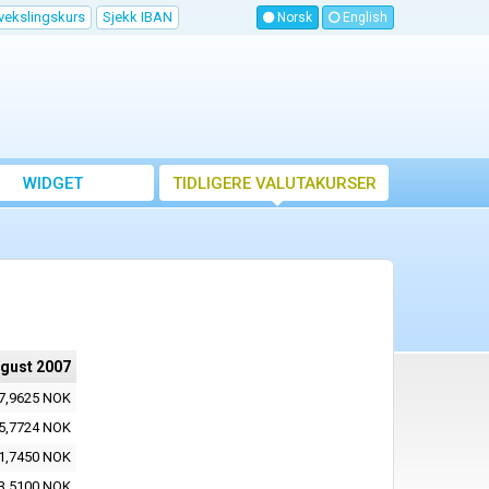
vekslingskurs
Sjekk IBAN
Norsk
English
WIDGET
TIDLIGERE VALUTAKURSER
ugust 2007
7,9625 NOK
5,7724 NOK
1,7450 NOK
3,5100 NOK