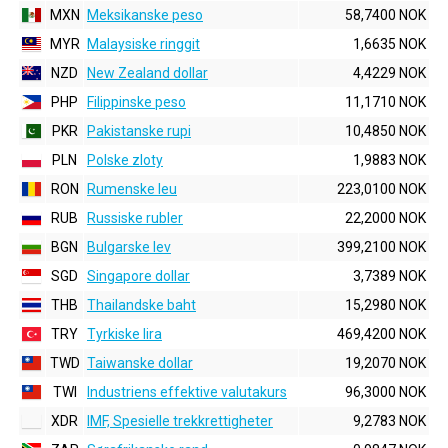
MXN
Meksikanske peso
58,7400 NOK
MYR
Malaysiske ringgit
1,6635 NOK
NZD
New Zealand dollar
4,4229 NOK
PHP
Filippinske peso
11,1710 NOK
PKR
Pakistanske rupi
10,4850 NOK
PLN
Polske zloty
1,9883 NOK
RON
Rumenske leu
223,0100 NOK
RUB
Russiske rubler
22,2000 NOK
BGN
Bulgarske lev
399,2100 NOK
SGD
Singapore dollar
3,7389 NOK
THB
Thailandske baht
15,2980 NOK
TRY
Tyrkiske lira
469,4200 NOK
TWD
Taiwanske dollar
19,2070 NOK
TWI
Industriens effektive valutakurs
96,3000 NOK
XDR
IMF, Spesielle trekkrettigheter
9,2783 NOK