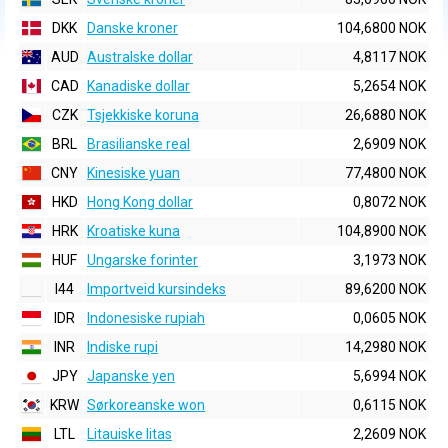
DKK
Danske kroner
104,6800 NOK
AUD
Australske dollar
4,8117 NOK
CAD
Kanadiske dollar
5,2654 NOK
CZK
Tsjekkiske koruna
26,6880 NOK
BRL
Brasilianske real
2,6909 NOK
CNY
Kinesiske yuan
77,4800 NOK
HKD
Hong Kong dollar
0,8072 NOK
HRK
Kroatiske kuna
104,8900 NOK
HUF
Ungarske forinter
3,1973 NOK
I44
Importveid kursindeks
89,6200 NOK
IDR
Indonesiske rupiah
0,0605 NOK
INR
Indiske rupi
14,2980 NOK
JPY
Japanske yen
5,6994 NOK
KRW
Sørkoreanske won
0,6115 NOK
LTL
Litauiske litas
2,2609 NOK