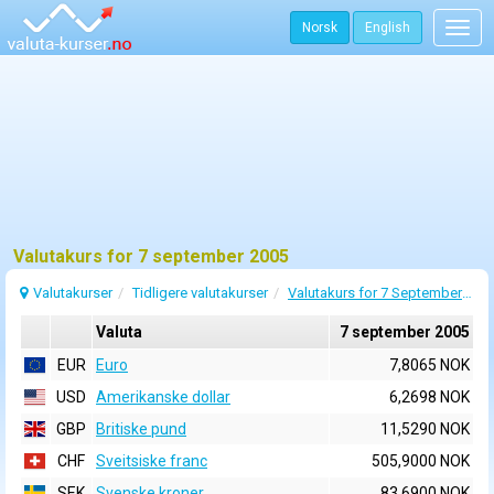
Norsk
English
Togg
navig
Valutakurs for 7 september 2005
Valutakurser
Tidligere valutakurser
Valutakurs for 7 September 2005
Valuta
7 september 2005
EUR
Euro
7,8065 NOK
USD
Amerikanske dollar
6,2698 NOK
GBP
Britiske pund
11,5290 NOK
CHF
Sveitsiske franc
505,9000 NOK
SEK
Svenske kroner
83,6900 NOK