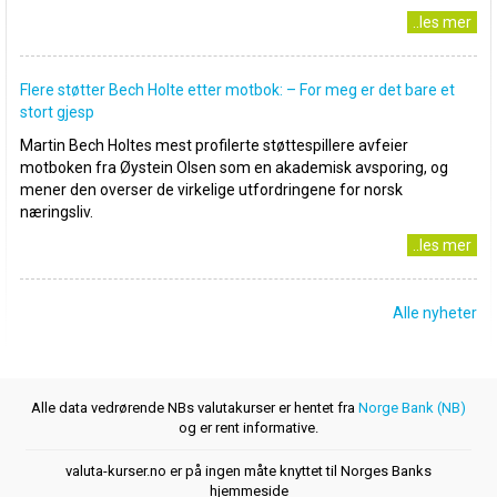
..les mer
Flere støtter Bech Holte etter motbok: – For meg er det bare et
stort gjesp
Martin Bech Holtes mest profilerte støttespillere avfeier
motboken fra Øystein Olsen som en akademisk avsporing, og
mener den overser de virkelige utfordringene for norsk
næringsliv.
..les mer
Alle nyheter
Alle data vedrørende NBs valutakurser er hentet fra
Norge Bank (NB)
og er rent informative.
valuta-kurser.no er på ingen måte knyttet til Norges Banks
hjemmeside