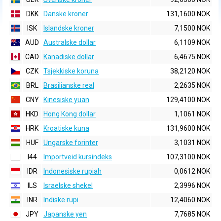
DKK
Danske kroner
131,1600 NOK
ISK
Islandske kroner
7,1500 NOK
AUD
Australske dollar
6,1109 NOK
CAD
Kanadiske dollar
6,4675 NOK
CZK
Tsjekkiske koruna
38,2120 NOK
BRL
Brasilianske real
2,2635 NOK
CNY
Kinesiske yuan
129,4100 NOK
HKD
Hong Kong dollar
1,1061 NOK
HRK
Kroatiske kuna
131,9600 NOK
HUF
Ungarske forinter
3,1031 NOK
I44
Importveid kursindeks
107,3100 NOK
IDR
Indonesiske rupiah
0,0612 NOK
ILS
Israelske shekel
2,3996 NOK
INR
Indiske rupi
12,4060 NOK
JPY
Japanske yen
7,7685 NOK