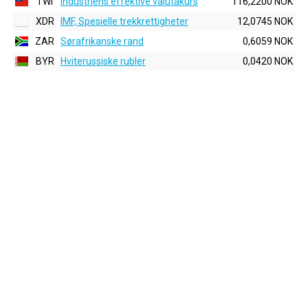
TWI
Industriens effektive valutakurs
116,2200 NOK
XDR
IMF, Spesielle trekkrettigheter
12,0745 NOK
ZAR
Sørafrikanske rand
0,6059 NOK
BYR
Hviterussiske rubler
0,0420 NOK