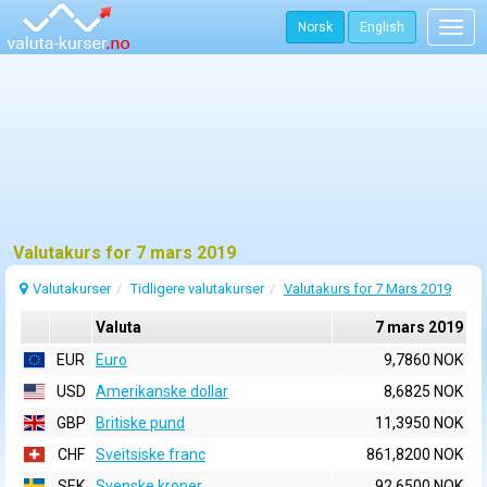
Norsk
English
Togg
navig
Valutakurs for 7 mars 2019
Valutakurser
Tidligere valutakurser
Valutakurs for 7 Mars 2019
Valuta
7 mars 2019
EUR
Euro
9,7860 NOK
USD
Amerikanske dollar
8,6825 NOK
GBP
Britiske pund
11,3950 NOK
CHF
Sveitsiske franc
861,8200 NOK
SEK
Svenske kroner
92,6500 NOK