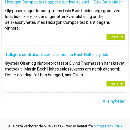
Hexagon Composites hopper etter kvartalstall – Oslo Børs stiger
Oljeprisen stiger torsdag, mens Oslo Børs holder seg i grønt ved
lunsjtider. Flere aksjer stiger etter kvartalstall og andre
selskapsnyheter, med Hexagon Composites blant dagens
vinnere.
..les mer
Tidligere sentralbanksjef i strupen på Bech Holte i ny bok
Øystein Olsen og historieprofessor Eivind Thomassen har skrevet
motbok til Martin Bech Holtes salgssuksess om norsk økonomi: –
Det er alvorlige feil han har gjort, sier Olsen.
..les mer
Alle nyheter
Alle data vedrørende NBs valutakurser er hentet fra
Norge Bank (NB)