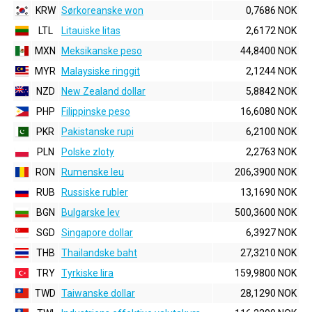
KRW
Sørkoreanske won
0,7686 NOK
LTL
Litauiske litas
2,6172 NOK
MXN
Meksikanske peso
44,8400 NOK
MYR
Malaysiske ringgit
2,1244 NOK
NZD
New Zealand dollar
5,8842 NOK
PHP
Filippinske peso
16,6080 NOK
PKR
Pakistanske rupi
6,2100 NOK
PLN
Polske zloty
2,2763 NOK
RON
Rumenske leu
206,3900 NOK
RUB
Russiske rubler
13,1690 NOK
BGN
Bulgarske lev
500,3600 NOK
SGD
Singapore dollar
6,3927 NOK
THB
Thailandske baht
27,3210 NOK
TRY
Tyrkiske lira
159,9800 NOK
TWD
Taiwanske dollar
28,1290 NOK