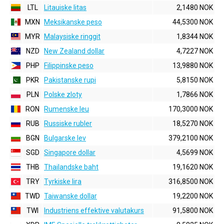
LTL
Litauiske litas
2,1480 NOK
MXN
Meksikanske peso
44,5300 NOK
MYR
Malaysiske ringgit
1,8344 NOK
NZD
New Zealand dollar
4,7227 NOK
PHP
Filippinske peso
13,9880 NOK
PKR
Pakistanske rupi
5,8150 NOK
PLN
Polske zloty
1,7866 NOK
RON
Rumenske leu
170,3000 NOK
RUB
Russiske rubler
18,5270 NOK
BGN
Bulgarske lev
379,2100 NOK
SGD
Singapore dollar
4,5699 NOK
THB
Thailandske baht
19,1620 NOK
TRY
Tyrkiske lira
316,8500 NOK
TWD
Taiwanske dollar
19,2200 NOK
TWI
Industriens effektive valutakurs
91,5800 NOK