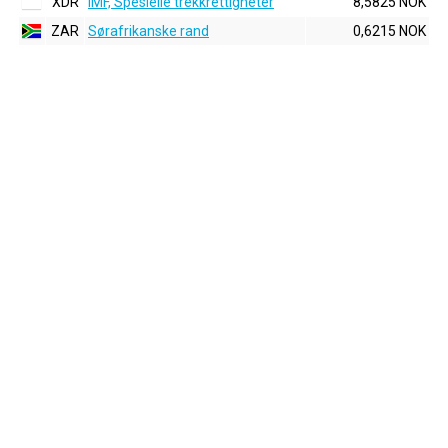
XDR
IMF, Spesielle trekkrettigheter
8,5825 NOK
ZAR
Sørafrikanske rand
0,6215 NOK