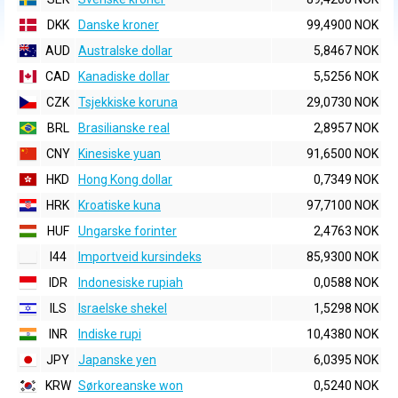
DKK
Danske kroner
99,4900 NOK
AUD
Australske dollar
5,8467 NOK
CAD
Kanadiske dollar
5,5256 NOK
CZK
Tsjekkiske koruna
29,0730 NOK
BRL
Brasilianske real
2,8957 NOK
CNY
Kinesiske yuan
91,6500 NOK
HKD
Hong Kong dollar
0,7349 NOK
HRK
Kroatiske kuna
97,7100 NOK
HUF
Ungarske forinter
2,4763 NOK
I44
Importveid kursindeks
85,9300 NOK
IDR
Indonesiske rupiah
0,0588 NOK
ILS
Israelske shekel
1,5298 NOK
INR
Indiske rupi
10,4380 NOK
JPY
Japanske yen
6,0395 NOK
KRW
Sørkoreanske won
0,5240 NOK