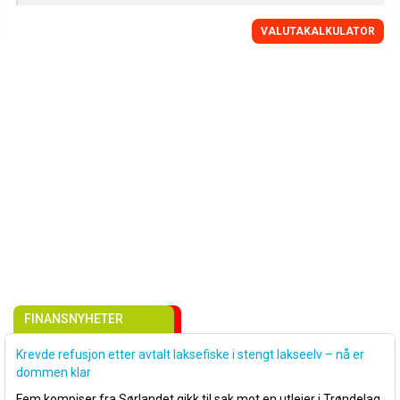
VALUTAKALKULATOR
FINANSNYHETER
Krevde refusjon etter avtalt laksefiske i stengt lakseelv – nå er
dommen klar
Fem kompiser fra Sørlandet gikk til sak mot en utleier i Trøndelag