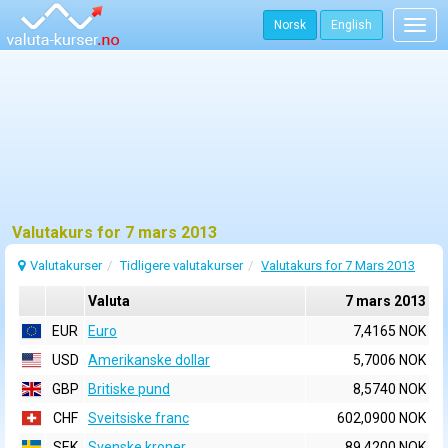
Norsk
English
Togg
navig
Valutakurs for 7 mars 2013
Valutakurser
Tidligere valutakurser
Valutakurs for 7 Mars 2013
Valuta
7 mars 2013
EUR
Euro
7,4165 NOK
USD
Amerikanske dollar
5,7006 NOK
GBP
Britiske pund
8,5740 NOK
CHF
Sveitsiske franc
602,0900 NOK
SEK
Svenske kroner
89,4200 NOK