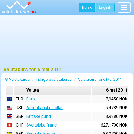
Norsk
English
Togg
navig
Valutakurs for 6 mai 2011
Valutakurser
Tidligere valutakurser
Valutakurs for 6 Mai 2011
Valuta
6 mai 2011
EUR
Euro
7,9450 NOK
USD
Amerikanske dollar
5,4789 NOK
GBP
Britiske pund
8,9886 NOK
CHF
Sveitsiske franc
627,1700 NOK
SEK
Svenske kroner
88,0700 NOK