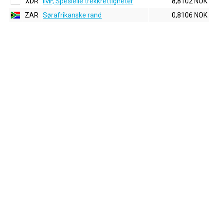
XDR
IMF, Spesielle trekkrettigheter
8,8102 NOK
ZAR
Sørafrikanske rand
0,8106 NOK