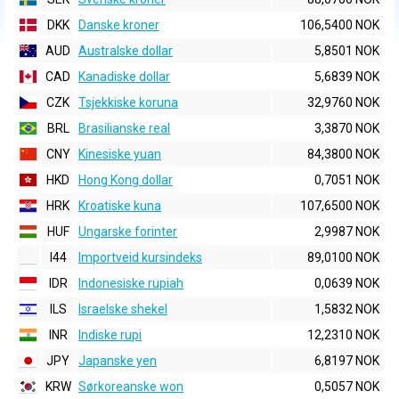
DKK
Danske kroner
106,5400 NOK
AUD
Australske dollar
5,8501 NOK
CAD
Kanadiske dollar
5,6839 NOK
CZK
Tsjekkiske koruna
32,9760 NOK
BRL
Brasilianske real
3,3870 NOK
CNY
Kinesiske yuan
84,3800 NOK
HKD
Hong Kong dollar
0,7051 NOK
HRK
Kroatiske kuna
107,6500 NOK
HUF
Ungarske forinter
2,9987 NOK
I44
Importveid kursindeks
89,0100 NOK
IDR
Indonesiske rupiah
0,0639 NOK
ILS
Israelske shekel
1,5832 NOK
INR
Indiske rupi
12,2310 NOK
JPY
Japanske yen
6,8197 NOK
KRW
Sørkoreanske won
0,5057 NOK