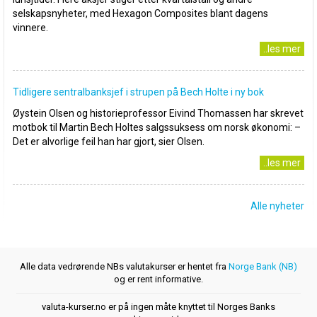
selskapsnyheter, med Hexagon Composites blant dagens
vinnere.
..les mer
Tidligere sentralbanksjef i strupen på Bech Holte i ny bok
Øystein Olsen og historieprofessor Eivind Thomassen har skrevet
motbok til Martin Bech Holtes salgssuksess om norsk økonomi: –
Det er alvorlige feil han har gjort, sier Olsen.
..les mer
Alle nyheter
Alle data vedrørende NBs valutakurser er hentet fra
Norge Bank (NB)
og er rent informative.
valuta-kurser.no er på ingen måte knyttet til Norges Banks