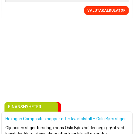
VALUTAKALKULATOR
FINANSNYHETER
Hexagon Composites hopper etter kvartalstall – Oslo Børs stiger
Oljeprisen stiger torsdag, mens Oslo Børs holder seg i grønt ved
lunsjtider. Flere aksjer stiger etter kvartalstall og andre