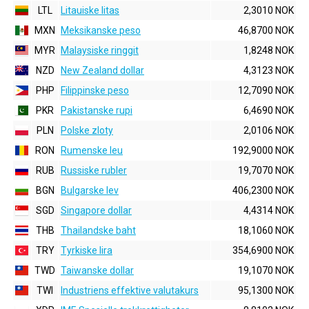
LTL
Litauiske litas
2,3010 NOK
MXN
Meksikanske peso
46,8700 NOK
MYR
Malaysiske ringgit
1,8248 NOK
NZD
New Zealand dollar
4,3123 NOK
PHP
Filippinske peso
12,7090 NOK
PKR
Pakistanske rupi
6,4690 NOK
PLN
Polske zloty
2,0106 NOK
RON
Rumenske leu
192,9000 NOK
RUB
Russiske rubler
19,7070 NOK
BGN
Bulgarske lev
406,2300 NOK
SGD
Singapore dollar
4,4314 NOK
THB
Thailandske baht
18,1060 NOK
TRY
Tyrkiske lira
354,6900 NOK
TWD
Taiwanske dollar
19,1070 NOK
TWI
Industriens effektive valutakurs
95,1300 NOK