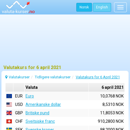
Norsk
English
Togg
navig
Valutakurs for 6 april 2021
Valutakurser
Tidligere valutakurser
Valutakurs for 6 April 2021
Valuta
6 april 2021
EUR
Euro
10,0768 NOK
USD
Amerikanske dollar
8,5310 NOK
GBP
Britiske pund
11,8053 NOK
CHF
Sveitsiske franc
910,2800 NOK
SEK
Svenske kroner
98,2000 NOK