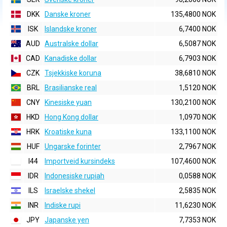
DKK
Danske kroner
135,4800 NOK
ISK
Islandske kroner
6,7400 NOK
AUD
Australske dollar
6,5087 NOK
CAD
Kanadiske dollar
6,7903 NOK
CZK
Tsjekkiske koruna
38,6810 NOK
BRL
Brasilianske real
1,5120 NOK
CNY
Kinesiske yuan
130,2100 NOK
HKD
Hong Kong dollar
1,0970 NOK
HRK
Kroatiske kuna
133,1100 NOK
HUF
Ungarske forinter
2,7967 NOK
I44
Importveid kursindeks
107,4600 NOK
IDR
Indonesiske rupiah
0,0588 NOK
ILS
Israelske shekel
2,5835 NOK
INR
Indiske rupi
11,6230 NOK
JPY
Japanske yen
7,7353 NOK