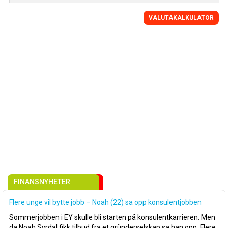
VALUTAKALKULATOR
FINANSNYHETER
Flere unge vil bytte jobb – Noah (22) sa opp konsulentjobben
Sommerjobben i EY skulle bli starten på konsulentkarrieren. Men
da Noah Syrdal fikk tilbud fra et gründerselskap sa han opp. Flere