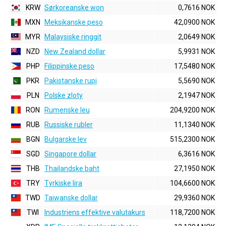
KRW
Sørkoreanske won
0,7616 NOK
MXN
Meksikanske peso
42,0900 NOK
MYR
Malaysiske ringgit
2,0649 NOK
NZD
New Zealand dollar
5,9931 NOK
PHP
Filippinske peso
17,5480 NOK
PKR
Pakistanske rupi
5,5690 NOK
PLN
Polske zloty
2,1947 NOK
RON
Rumenske leu
204,9200 NOK
RUB
Russiske rubler
11,1340 NOK
BGN
Bulgarske lev
515,2300 NOK
SGD
Singapore dollar
6,3616 NOK
THB
Thailandske baht
27,1950 NOK
TRY
Tyrkiske lira
104,6600 NOK
TWD
Taiwanske dollar
29,9360 NOK
TWI
Industriens effektive valutakurs
118,7200 NOK