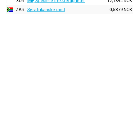
XDR
IMF, Spesielle trekkrettigheter
12,1394 NOK
ZAR
Sørafrikanske rand
0,5879 NOK