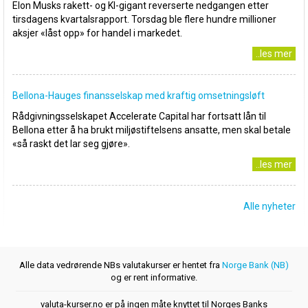
Elon Musks rakett- og KI-gigant reverserte nedgangen etter
tirsdagens kvartalsrapport. Torsdag ble flere hundre millioner
aksjer «låst opp» for handel i markedet.
..les mer
Bellona-Hauges finansselskap med kraftig omsetningsløft
Rådgivningsselskapet Accelerate Capital har fortsatt lån til
Bellona etter å ha brukt miljøstiftelsens ansatte, men skal betale
«så raskt det lar seg gjøre».
..les mer
Alle nyheter
Alle data vedrørende NBs valutakurser er hentet fra
Norge Bank (NB)
og er rent informative.
valuta-kurser.no er på ingen måte knyttet til Norges Banks