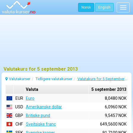
Norsk
English
Togg
navig
Valutakurs for 5 september 2013
Valutakurser
Tidligere valutakurser
Valutakurs for 5 September 2013
Valuta
5 september 2013
EUR
Euro
8,0480 NOK
USD
Amerikanske dollar
6,0960 NOK
GBP
Britiske pund
9,5457 NOK
CHF
Sveitsiske franc
649,5600 NOK
SEK
Svenske kroner
91,7100 NOK