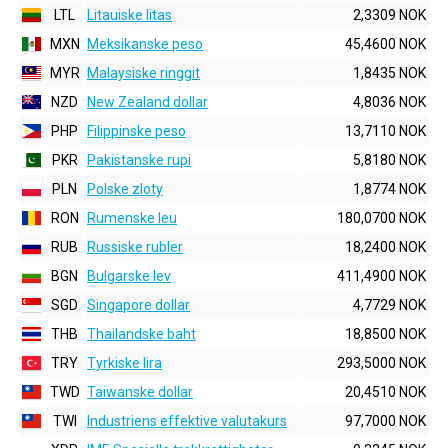
LTL
Litauiske litas
2,3309 NOK
MXN
Meksikanske peso
45,4600 NOK
MYR
Malaysiske ringgit
1,8435 NOK
NZD
New Zealand dollar
4,8036 NOK
PHP
Filippinske peso
13,7110 NOK
PKR
Pakistanske rupi
5,8180 NOK
PLN
Polske zloty
1,8774 NOK
RON
Rumenske leu
180,0700 NOK
RUB
Russiske rubler
18,2400 NOK
BGN
Bulgarske lev
411,4900 NOK
SGD
Singapore dollar
4,7729 NOK
THB
Thailandske baht
18,8500 NOK
TRY
Tyrkiske lira
293,5000 NOK
TWD
Taiwanske dollar
20,4510 NOK
TWI
Industriens effektive valutakurs
97,7000 NOK