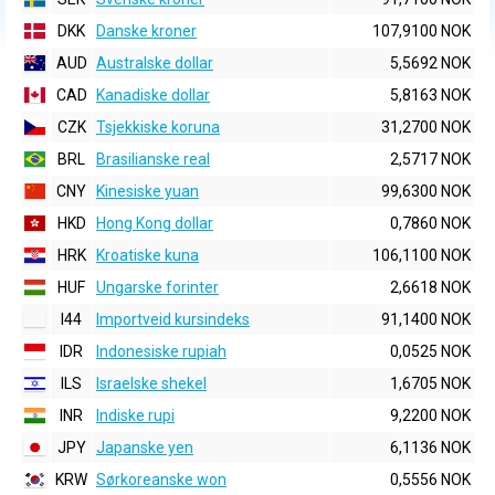
DKK
Danske kroner
107,9100 NOK
AUD
Australske dollar
5,5692 NOK
CAD
Kanadiske dollar
5,8163 NOK
CZK
Tsjekkiske koruna
31,2700 NOK
BRL
Brasilianske real
2,5717 NOK
CNY
Kinesiske yuan
99,6300 NOK
HKD
Hong Kong dollar
0,7860 NOK
HRK
Kroatiske kuna
106,1100 NOK
HUF
Ungarske forinter
2,6618 NOK
I44
Importveid kursindeks
91,1400 NOK
IDR
Indonesiske rupiah
0,0525 NOK
ILS
Israelske shekel
1,6705 NOK
INR
Indiske rupi
9,2200 NOK
JPY
Japanske yen
6,1136 NOK
KRW
Sørkoreanske won
0,5556 NOK