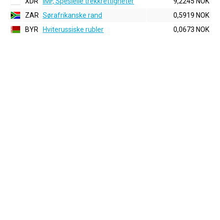
XDR
IMF, Spesielle trekkrettigheter
9,2245 NOK
ZAR
Sørafrikanske rand
0,5919 NOK
BYR
Hviterussiske rubler
0,0673 NOK