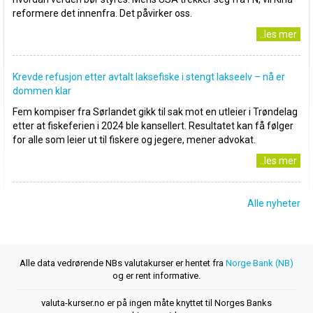
reformere det innenfra. Det påvirker oss.
..les mer
Krevde refusjon etter avtalt laksefiske i stengt lakseelv – nå er
dommen klar
Fem kompiser fra Sørlandet gikk til sak mot en utleier i Trøndelag
etter at fiskeferien i 2024 ble kansellert. Resultatet kan få følger
for alle som leier ut til fiskere og jegere, mener advokat.
..les mer
Alle nyheter
Alle data vedrørende NBs valutakurser er hentet fra
Norge Bank (NB)
og er rent informative.
valuta-kurser.no er på ingen måte knyttet til Norges Banks