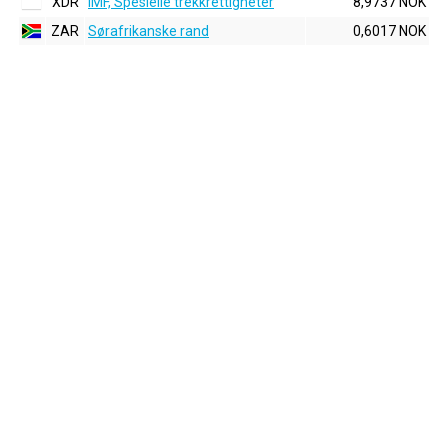
XDR
IMF, Spesielle trekkrettigheter
8,9737 NOK
ZAR
Sørafrikanske rand
0,6017 NOK