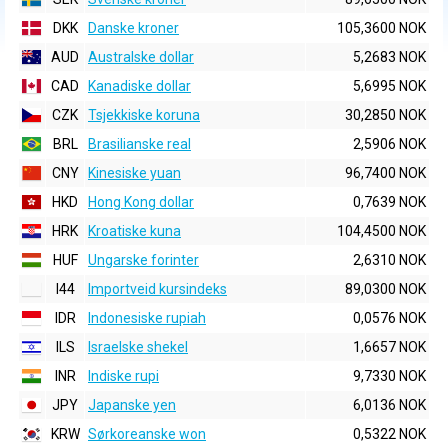
DKK
Danske kroner
105,3600 NOK
AUD
Australske dollar
5,2683 NOK
CAD
Kanadiske dollar
5,6995 NOK
CZK
Tsjekkiske koruna
30,2850 NOK
BRL
Brasilianske real
2,5906 NOK
CNY
Kinesiske yuan
96,7400 NOK
HKD
Hong Kong dollar
0,7639 NOK
HRK
Kroatiske kuna
104,4500 NOK
HUF
Ungarske forinter
2,6310 NOK
I44
Importveid kursindeks
89,0300 NOK
IDR
Indonesiske rupiah
0,0576 NOK
ILS
Israelske shekel
1,6657 NOK
INR
Indiske rupi
9,7330 NOK
JPY
Japanske yen
6,0136 NOK
KRW
Sørkoreanske won
0,5322 NOK