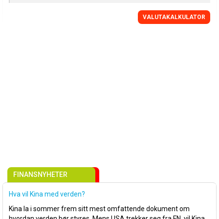
VALUTAKALKULATOR
FINANSNYHETER
Hva vil Kina med verden?
Kina la i sommer frem sitt mest omfattende dokument om
hvordan verden bør styres. Mens USA trekker seg fra FN, vil Kina