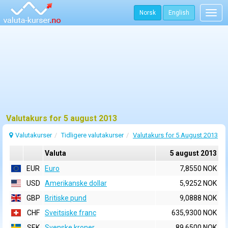
Norsk
English
Togg
navig
Valutakurs for 5 august 2013
Valutakurser
Tidligere valutakurser
Valutakurs for 5 August 2013
Valuta
5 august 2013
EUR
Euro
7,8550 NOK
USD
Amerikanske dollar
5,9252 NOK
GBP
Britiske pund
9,0888 NOK
CHF
Sveitsiske franc
635,9300 NOK
SEK
Svenske kroner
89,6500 NOK