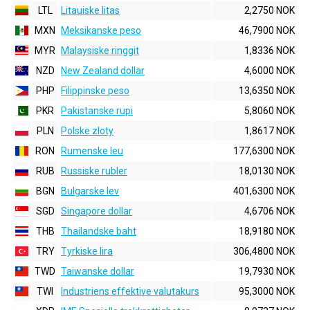
LTL
Litauiske litas
2,2750 NOK
MXN
Meksikanske peso
46,7900 NOK
MYR
Malaysiske ringgit
1,8336 NOK
NZD
New Zealand dollar
4,6000 NOK
PHP
Filippinske peso
13,6350 NOK
PKR
Pakistanske rupi
5,8060 NOK
PLN
Polske zloty
1,8617 NOK
RON
Rumenske leu
177,6300 NOK
RUB
Russiske rubler
18,0130 NOK
BGN
Bulgarske lev
401,6300 NOK
SGD
Singapore dollar
4,6706 NOK
THB
Thailandske baht
18,9180 NOK
TRY
Tyrkiske lira
306,4800 NOK
TWD
Taiwanske dollar
19,7930 NOK
TWI
Industriens effektive valutakurs
95,3000 NOK