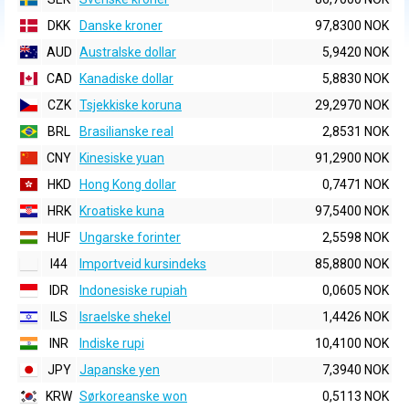
DKK
Danske kroner
97,8300 NOK
AUD
Australske dollar
5,9420 NOK
CAD
Kanadiske dollar
5,8830 NOK
CZK
Tsjekkiske koruna
29,2970 NOK
BRL
Brasilianske real
2,8531 NOK
CNY
Kinesiske yuan
91,2900 NOK
HKD
Hong Kong dollar
0,7471 NOK
HRK
Kroatiske kuna
97,5400 NOK
HUF
Ungarske forinter
2,5598 NOK
I44
Importveid kursindeks
85,8800 NOK
IDR
Indonesiske rupiah
0,0605 NOK
ILS
Israelske shekel
1,4426 NOK
INR
Indiske rupi
10,4100 NOK
JPY
Japanske yen
7,3940 NOK
KRW
Sørkoreanske won
0,5113 NOK