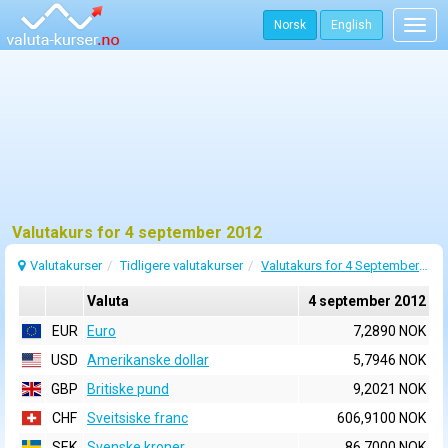
Norsk
English
Togg
navig
Valutakurs for 4 september 2012
Valutakurser
Tidligere valutakurser
Valutakurs for 4 September 2012
Valuta
4 september 2012
EUR
Euro
7,2890 NOK
USD
Amerikanske dollar
5,7946 NOK
GBP
Britiske pund
9,2021 NOK
CHF
Sveitsiske franc
606,9100 NOK
SEK
Svenske kroner
86,7000 NOK