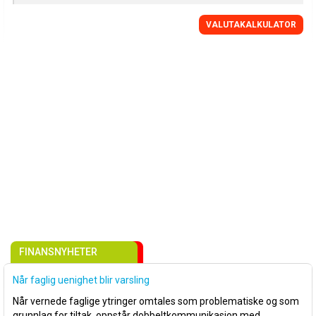
VALUTAKALKULATOR
FINANSNYHETER
Når faglig uenighet blir varsling
Når vernede faglige ytringer omtales som problematiske og som
grunnlag for tiltak, oppstår dobbeltkommunikasjon med