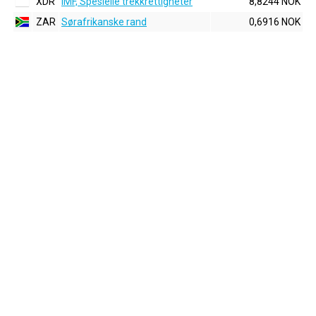
XDR
IMF, Spesielle trekkrettigheter
8,8244 NOK
ZAR
Sørafrikanske rand
0,6916 NOK