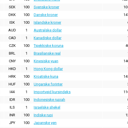
SEK
100
Svenske kroner
10
DKK
100
Danske kroner
14
ISK
100
Islandske kroner
AUD
1
Australske dollar
CAD
1
Kanadiske dollar
CZK
100
Tsjekkiske koruna
4
BRL
1
Brasilianske real
CNY
100
Kinesiske yuan
14
HKD
1
Hong Kong dollar
HRK
100
Kroatiske kuna
14
HUF
100
Ungarske forinter
I44
1
Importveid kursindeks
11
IDR
100
Indonesiske rupiah
ILS
1
Israelske shekel
INR
100
Indiske rupi
1
JPY
100
Japanske yen