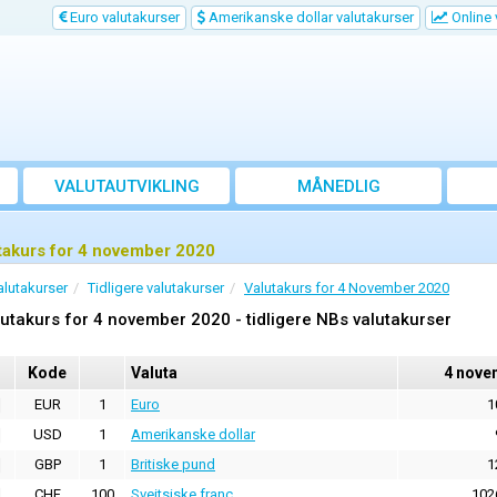
Euro valutakurser
Amerikanske dollar valutakurser
Online 
VALUTAUTVIKLING
MÅNEDLIG
GJENNOMSNITTSKURS
takurs for 4 november 2020
alutakurser
Tidligere valutakurser
Valutakurs for 4 November 2020
utakurs for 4 november 2020 - tidligere NBs valutakurser
Kode
Valuta
4 nove
EUR
1
Euro
1
USD
1
Amerikanske dollar
GBP
1
Britiske pund
1
CHF
100
Sveitsiske franc
102