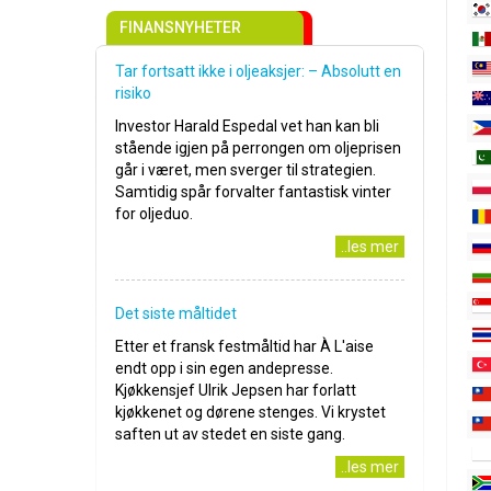
FINANSNYHETER
Tar fortsatt ikke i oljeaksjer: – Absolutt en
risiko
Investor Harald Espedal vet han kan bli
stående igjen på perrongen om oljeprisen
går i været, men sverger til strategien.
Samtidig spår forvalter fantastisk vinter
for oljeduo.
..les mer
Det siste måltidet
Etter et fransk festmåltid har À L'aise
endt opp i sin egen andepresse.
Kjøkkensjef Ulrik Jepsen har forlatt
kjøkkenet og dørene stenges. Vi krystet
saften ut av stedet en siste gang.
..les mer