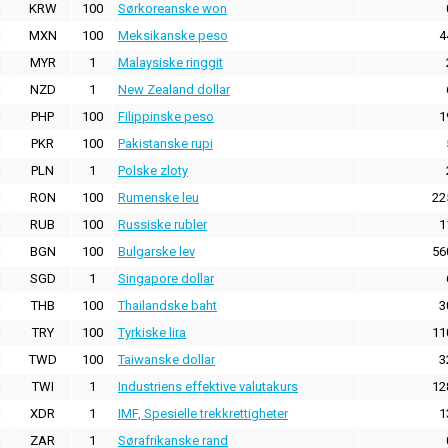
KRW
100
Sørkoreanske won
MXN
100
Meksikanske peso
4
MYR
1
Malaysiske ringgit
NZD
1
New Zealand dollar
PHP
100
Filippinske peso
1
PKR
100
Pakistanske rupi
PLN
1
Polske zloty
RON
100
Rumenske leu
22
RUB
100
Russiske rubler
1
BGN
100
Bulgarske lev
56
SGD
1
Singapore dollar
THB
100
Thailandske baht
3
TRY
100
Tyrkiske lira
11
TWD
100
Taiwanske dollar
3
TWI
1
Industriens effektive valutakurs
12
XDR
1
IMF, Spesielle trekkrettigheter
1
ZAR
1
Sørafrikanske rand