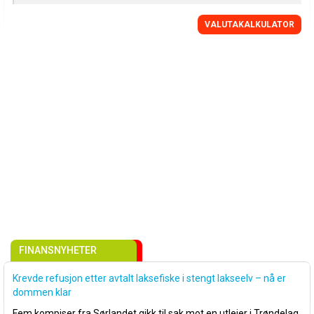
VALUTAKALKULATOR
FINANSNYHETER
Krevde refusjon etter avtalt laksefiske i stengt lakseelv – nå er
dommen klar
Fem kompiser fra Sørlandet gikk til sak mot en utleier i Trøndelag