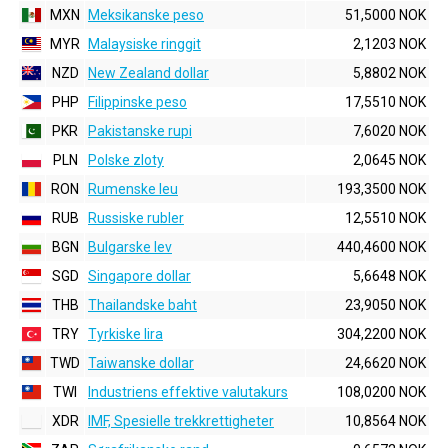
MXN
Meksikanske peso
51,5000 NOK
MYR
Malaysiske ringgit
2,1203 NOK
NZD
New Zealand dollar
5,8802 NOK
PHP
Filippinske peso
17,5510 NOK
PKR
Pakistanske rupi
7,6020 NOK
PLN
Polske zloty
2,0645 NOK
RON
Rumenske leu
193,3500 NOK
RUB
Russiske rubler
12,5510 NOK
BGN
Bulgarske lev
440,4600 NOK
SGD
Singapore dollar
5,6648 NOK
THB
Thailandske baht
23,9050 NOK
TRY
Tyrkiske lira
304,2200 NOK
TWD
Taiwanske dollar
24,6620 NOK
TWI
Industriens effektive valutakurs
108,0200 NOK
XDR
IMF, Spesielle trekkrettigheter
10,8564 NOK