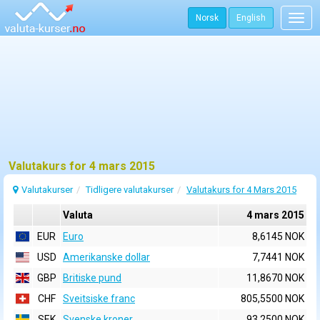
Norsk
English
Togg
navig
Valutakurs for 4 mars 2015
Valutakurser
Tidligere valutakurser
Valutakurs for 4 Mars 2015
Valuta
4 mars 2015
EUR
Euro
8,6145 NOK
USD
Amerikanske dollar
7,7441 NOK
GBP
Britiske pund
11,8670 NOK
CHF
Sveitsiske franc
805,5500 NOK
SEK
Svenske kroner
93,2500 NOK