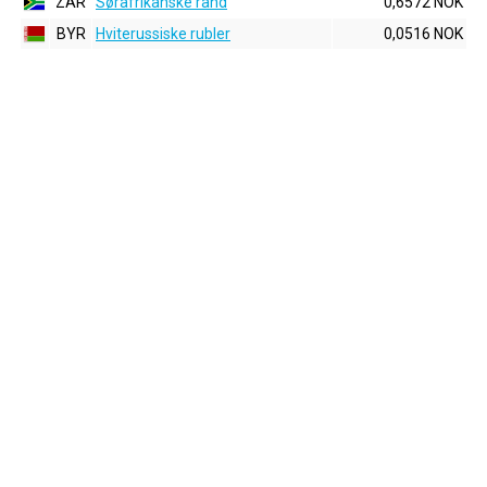
ZAR
Sørafrikanske rand
0,6572 NOK
BYR
Hviterussiske rubler
0,0516 NOK