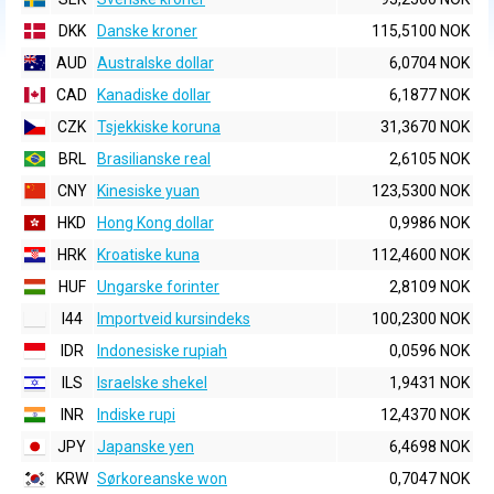
DKK
Danske kroner
115,5100 NOK
AUD
Australske dollar
6,0704 NOK
CAD
Kanadiske dollar
6,1877 NOK
CZK
Tsjekkiske koruna
31,3670 NOK
BRL
Brasilianske real
2,6105 NOK
CNY
Kinesiske yuan
123,5300 NOK
HKD
Hong Kong dollar
0,9986 NOK
HRK
Kroatiske kuna
112,4600 NOK
HUF
Ungarske forinter
2,8109 NOK
I44
Importveid kursindeks
100,2300 NOK
IDR
Indonesiske rupiah
0,0596 NOK
ILS
Israelske shekel
1,9431 NOK
INR
Indiske rupi
12,4370 NOK
JPY
Japanske yen
6,4698 NOK
KRW
Sørkoreanske won
0,7047 NOK