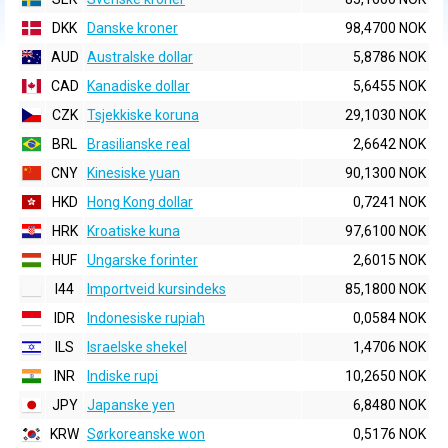
DKK
Danske kroner
98,4700 NOK
AUD
Australske dollar
5,8786 NOK
CAD
Kanadiske dollar
5,6455 NOK
CZK
Tsjekkiske koruna
29,1030 NOK
BRL
Brasilianske real
2,6642 NOK
CNY
Kinesiske yuan
90,1300 NOK
HKD
Hong Kong dollar
0,7241 NOK
HRK
Kroatiske kuna
97,6100 NOK
HUF
Ungarske forinter
2,6015 NOK
I44
Importveid kursindeks
85,1800 NOK
IDR
Indonesiske rupiah
0,0584 NOK
ILS
Israelske shekel
1,4706 NOK
INR
Indiske rupi
10,2650 NOK
JPY
Japanske yen
6,8480 NOK
KRW
Sørkoreanske won
0,5176 NOK