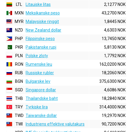
LTL
Litauiske litas
2,1277 NOK
MXN
Meksikanske peso
43,2700 NOK
MYR
Malaysiske ringgit
1,8445 NOK
NZD
New Zealand dollar
4,6303 NOK
PHP
Filippinske peso
13,7450 NOK
PKR
Pakistanske rupi
5,8130 NOK
PLN
Polske zloty
1,7792 NOK
RON
Rumenske leu
162,0200 NOK
RUB
Russiske rubler
18,2060 NOK
BGN
Bulgarske lev
375,6300 NOK
SGD
Singapore dollar
4,6086 NOK
THB
Thailandske baht
18,2840 NOK
TRY
Tyrkiske lira
314,4000 NOK
TWD
Taiwanske dollar
19,2970 NOK
TWI
Industriens effektive valutakurs
90,7200 NOK