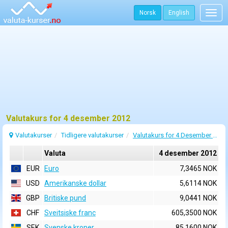
Norsk
English
Togg
navig
Valutakurs for 4 desember 2012
Valutakurser
Tidligere valutakurser
Valutakurs for 4 Desember 2012
Valuta
4 desember 2012
EUR
Euro
7,3465 NOK
USD
Amerikanske dollar
5,6114 NOK
GBP
Britiske pund
9,0441 NOK
CHF
Sveitsiske franc
605,3500 NOK
SEK
Svenske kroner
85,1600 NOK