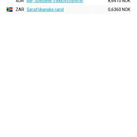
XDR
IMF, Spesielle trekkrettigheter
8,6410 NOK
ZAR
Sørafrikanske rand
0,6360 NOK