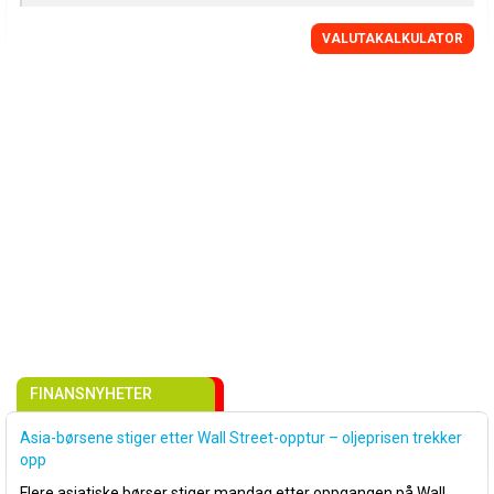
VALUTAKALKULATOR
FINANSNYHETER
Asia-børsene stiger etter Wall Street-opptur – oljeprisen trekker
opp
Flere asiatiske børser stiger mandag etter oppgangen på Wall