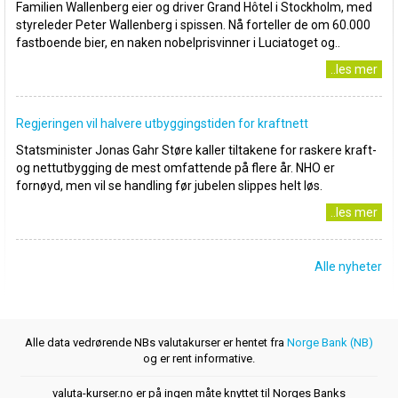
Familien Wallenberg eier og driver Grand Hôtel i Stockholm, med
styreleder Peter Wallenberg i spissen. Nå forteller de om 60.000
fastboende bier, en naken nobelprisvinner i Luciatoget og..
..les mer
Regjeringen vil halvere utbyggingstiden for kraftnett
Statsminister Jonas Gahr Støre kaller tiltakene for raskere kraft-
og nettutbygging de mest omfattende på flere år. NHO er
fornøyd, men vil se handling før jubelen slippes helt løs.
..les mer
Alle nyheter
Alle data vedrørende NBs valutakurser er hentet fra
Norge Bank (NB)
og er rent informative.
valuta-kurser.no er på ingen måte knyttet til Norges Banks