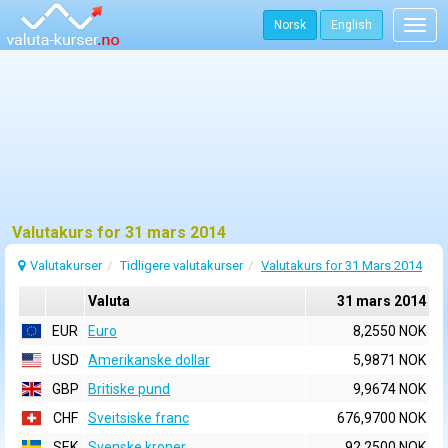
Norsk
English
Togg
navig
Valutakurs for 31 mars 2014
Valutakurser
Tidligere valutakurser
Valutakurs for 31 Mars 2014
Valuta
31 mars 2014
EUR
Euro
8,2550 NOK
USD
Amerikanske dollar
5,9871 NOK
GBP
Britiske pund
9,9674 NOK
CHF
Sveitsiske franc
676,9700 NOK
SEK
Svenske kroner
92,2500 NOK