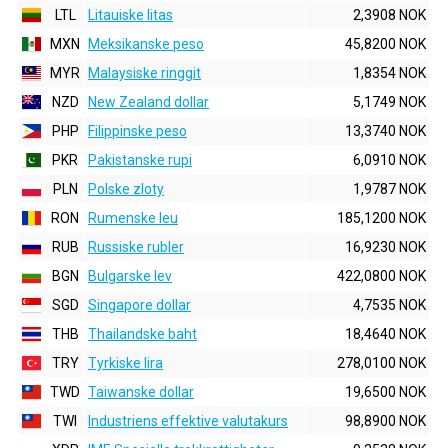
LTL
Litauiske litas
2,3908 NOK
MXN
Meksikanske peso
45,8200 NOK
MYR
Malaysiske ringgit
1,8354 NOK
NZD
New Zealand dollar
5,1749 NOK
PHP
Filippinske peso
13,3740 NOK
PKR
Pakistanske rupi
6,0910 NOK
PLN
Polske zloty
1,9787 NOK
RON
Rumenske leu
185,1200 NOK
RUB
Russiske rubler
16,9230 NOK
BGN
Bulgarske lev
422,0800 NOK
SGD
Singapore dollar
4,7535 NOK
THB
Thailandske baht
18,4640 NOK
TRY
Tyrkiske lira
278,0100 NOK
TWD
Taiwanske dollar
19,6500 NOK
TWI
Industriens effektive valutakurs
98,8900 NOK