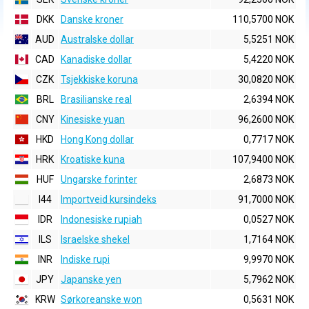
DKK
Danske kroner
110,5700 NOK
AUD
Australske dollar
5,5251 NOK
CAD
Kanadiske dollar
5,4220 NOK
CZK
Tsjekkiske koruna
30,0820 NOK
BRL
Brasilianske real
2,6394 NOK
CNY
Kinesiske yuan
96,2600 NOK
HKD
Hong Kong dollar
0,7717 NOK
HRK
Kroatiske kuna
107,9400 NOK
HUF
Ungarske forinter
2,6873 NOK
I44
Importveid kursindeks
91,7000 NOK
IDR
Indonesiske rupiah
0,0527 NOK
ILS
Israelske shekel
1,7164 NOK
INR
Indiske rupi
9,9970 NOK
JPY
Japanske yen
5,7962 NOK
KRW
Sørkoreanske won
0,5631 NOK