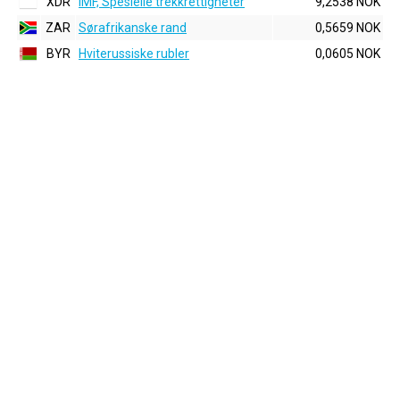
XDR
IMF, Spesielle trekkrettigheter
9,2538 NOK
ZAR
Sørafrikanske rand
0,5659 NOK
BYR
Hviterussiske rubler
0,0605 NOK