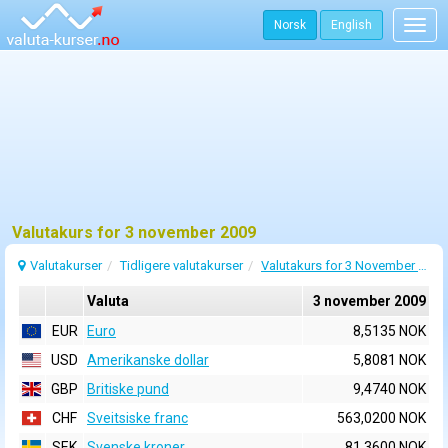
Norsk
English
Togg
navig
Valutakurs for 3 november 2009
Valutakurser
Tidligere valutakurser
Valutakurs for 3 November 2009
Valuta
3 november 2009
EUR
Euro
8,5135 NOK
USD
Amerikanske dollar
5,8081 NOK
GBP
Britiske pund
9,4740 NOK
CHF
Sveitsiske franc
563,0200 NOK
SEK
Svenske kroner
81,3600 NOK