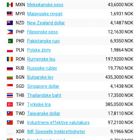
MXN
Meksikanske peso
43,6000 NOK
MYR
Malaysiske ringgit
1,6931 NOK
NZD
New Zealand dollar
4,1487 NOK
PHP
Filippinske peso
12,1630 NOK
PKR
Pakistanske rupi
6,9350 NOK
PLN
Polske zloty
1,9864 NOK
RON
Rumenske leu
197,9200 NOK
RUB
Russiske rubler
19,7760 NOK
BGN
Bulgarske lev
435,3000 NOK
SGD
Singapore dollar
4,1438 NOK
THB
Thailandske baht
17,3500 NOK
TRY
Tyrkiske lira
385,0500 NOK
TWD
Taiwanske dollar
17,8110 NOK
TWI
Industriens effektive valutakurs
97,2100 NOK
XDR
IMF, Spesielle trekkrettigheter
9,1966 NOK