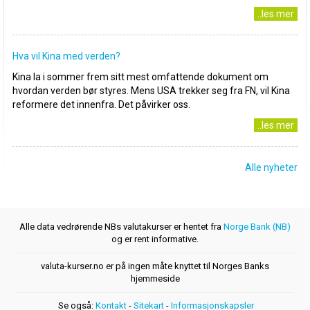
..les mer
Hva vil Kina med verden?
Kina la i sommer frem sitt mest omfattende dokument om
hvordan verden bør styres. Mens USA trekker seg fra FN, vil Kina
reformere det innenfra. Det påvirker oss.
..les mer
Alle nyheter
Alle data vedrørende NBs valutakurser er hentet fra
Norge Bank (NB)
og er rent informative.
valuta-kurser.no er på ingen måte knyttet til Norges Banks
hjemmeside
Se også:
Kontakt
-
Sitekart
-
Informasjonskapsler