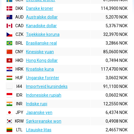
DKK
Danske kroner
114,3900 NOK
AUD
Australske dollar
5,2070 NOK
CAD
Kanadiske dollar
5,3767 NOK
CZK
Tsjekkiske koruna
32,3970 NOK
BRL
Brasilianske real
3,2866 NOK
CNY
Kinesiske yuan
85,0600 NOK
HKD
Hong Kong dollar
0,7494 NOK
HRK
Kroatiske kuna
117,4700 NOK
HUF
Ungarske forinter
3,0602 NOK
I44
Importveid kursindeks
91,1100 NOK
IDR
Indonesiske rupiah
0,0602 NOK
INR
Indiske rupi
12,2550 NOK
JPY
Japanske yen
6,4374 NOK
KRW
Sørkoreanske won
0,4908 NOK
LTL
Litauiske litas
2,4657 NOK