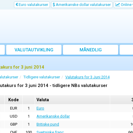
Euro valutakurser
Amerikanske dollar valutakurser
Online 
VALUTAUTVIKLING
MÅNEDLIG
GJENNOMSNITTSKURS
takurs for 3 juni 2014
alutakurser
Tidligere valutakurser
Valutakurs for 3 Juni 2014
utakurs for 3 juni 2014 - tidligere NBs valutakurser
Kode
Valuta
EUR
1
Euro
USD
1
Amerikanske dollar
GBP
1
Britiske pund
1
CHF
100
Sveitsiske franc
66