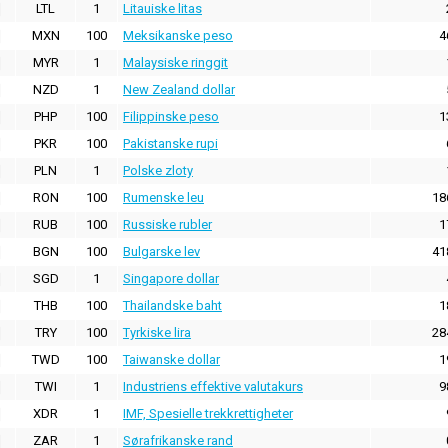
LTL
1
Litauiske litas
MXN
100
Meksikanske peso
4
MYR
1
Malaysiske ringgit
NZD
1
New Zealand dollar
PHP
100
Filippinske peso
1
PKR
100
Pakistanske rupi
PLN
1
Polske zloty
RON
100
Rumenske leu
18
RUB
100
Russiske rubler
1
BGN
100
Bulgarske lev
41
SGD
1
Singapore dollar
THB
100
Thailandske baht
1
TRY
100
Tyrkiske lira
28
TWD
100
Taiwanske dollar
1
TWI
1
Industriens effektive valutakurs
9
XDR
1
IMF, Spesielle trekkrettigheter
ZAR
1
Sørafrikanske rand