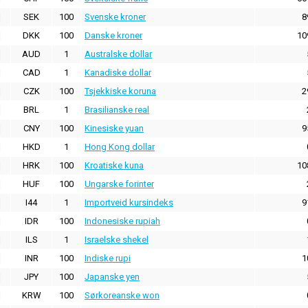
SEK
100
Svenske kroner
8
DKK
100
Danske kroner
10
AUD
1
Australske dollar
CAD
1
Kanadiske dollar
CZK
100
Tsjekkiske koruna
2
BRL
1
Brasilianske real
CNY
100
Kinesiske yuan
9
HKD
1
Hong Kong dollar
HRK
100
Kroatiske kuna
10
HUF
100
Ungarske forinter
I44
1
Importveid kursindeks
9
IDR
100
Indonesiske rupiah
ILS
1
Israelske shekel
INR
100
Indiske rupi
1
JPY
100
Japanske yen
KRW
100
Sørkoreanske won