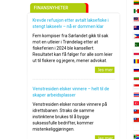
FINANSNYHETER
Krevde refusjon etter avtalt laksefiske i
stengt lakseelv – nå er dommen klar
Fem kompiser fra Sørlandet gikk til sak
mot en utleier i Trøndelag etter at
fiskeferien i 2024 ble kansellert.
Resultatet kan få følger for alle som leier
ut til fiskere og jegere, mener advokat.
..les mer
Venstresiden elsker vinnere – helt til de
skaper arbeidsplasser
Venstresiden elsker norske vinnere på
idrettsbanen. Straks de samme
instinktene brukes til å bygge
suksessfulle bedrifter, kommer
mistenkeliggjøringen.
..les mer