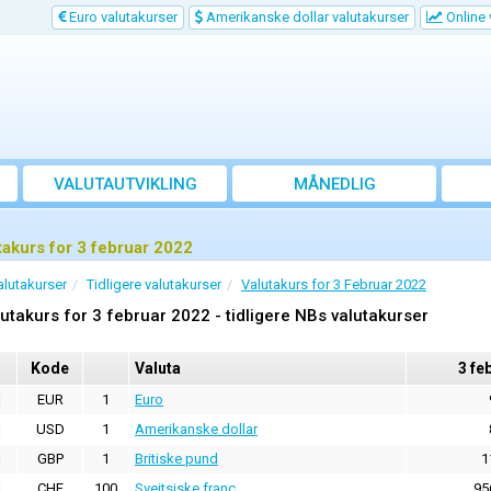
Euro valutakurser
Amerikanske dollar valutakurser
Online 
VALUTAUTVIKLING
MÅNEDLIG
GJENNOMSNITTSKURS
takurs for 3 februar 2022
alutakurser
Tidligere valutakurser
Valutakurs for 3 Februar 2022
utakurs for 3 februar 2022 - tidligere NBs valutakurser
Kode
Valuta
3 fe
EUR
1
Euro
USD
1
Amerikanske dollar
GBP
1
Britiske pund
1
CHF
100
Sveitsiske franc
95