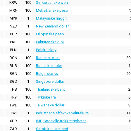
KRW
100
Sørkoreanske won
MXN
100
Meksikanske peso
4
MYR
1
Malaysiske ringgit
NZD
1
New Zealand dollar
PHP
100
Filippinske peso
1
PKR
100
Pakistanske rupi
PLN
1
Polske zloty
RON
100
Rumenske leu
20
RUB
100
Russiske rubler
1
BGN
100
Bulgarske lev
50
SGD
1
Singapore dollar
THB
100
Thailandske baht
2
TRY
100
Tyrkiske lira
6
TWD
100
Taiwanske dollar
3
TWI
1
Industriens effektive valutakurs
11
XDR
1
IMF, Spesielle trekkrettigheter
1
ZAR
1
Sørafrikanske rand