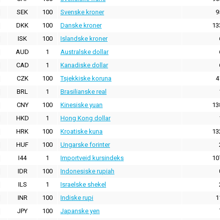
SEK
100
Svenske kroner
9
DKK
100
Danske kroner
13
ISK
100
Islandske kroner
AUD
1
Australske dollar
CAD
1
Kanadiske dollar
CZK
100
Tsjekkiske koruna
4
BRL
1
Brasilianske real
CNY
100
Kinesiske yuan
13
HKD
1
Hong Kong dollar
HRK
100
Kroatiske kuna
13
HUF
100
Ungarske forinter
I44
1
Importveid kursindeks
10
IDR
100
Indonesiske rupiah
ILS
1
Israelske shekel
INR
100
Indiske rupi
1
JPY
100
Japanske yen