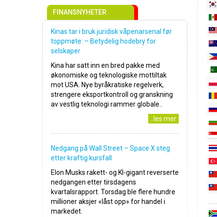
FINANSNYHETER
Kinas tar i bruk juridisk våpenarsenal før
toppmøte: – Betydelig hodebry for
selskaper
Kina har satt inn en bred pakke med
økonomiske og teknologiske mottiltak
mot USA. Nye byråkratiske regelverk,
strengere eksportkontroll og granskning
av vestlig teknologi rammer globale..
..les mer
Nedgang på Wall Street – Space X steg
etter kraftig kursfall
Elon Musks rakett- og KI-gigant reverserte
nedgangen etter tirsdagens
kvartalsrapport. Torsdag ble flere hundre
millioner aksjer «låst opp» for handel i
markedet.