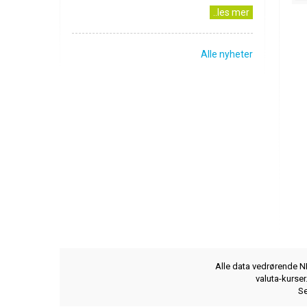
..les mer
Alle nyheter
Alle data vedrørende NB
valuta-kurse
Se