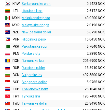
KRW
Sørkoreanske won
0,7423 NOK
LTL
Litauiske litas
2,6172 NOK
MXN
Meksikanske peso
43,0200 NOK
MYR
Malaysiske ringgit
2,0196 NOK
NZD
New Zealand dollar
5,6790 NOK
PHP
Filippinske peso
15,0450 NOK
PKR
Pakistanske rupi
6,7640 NOK
PLN
Polske zloty
2,2890 NOK
RON
Rumenske leu
206,6900 NOK
RUB
Russiske rubler
13,5910 NOK
BGN
Bulgarske lev
492,5800 NOK
SGD
Singapore dollar
5,9785 NOK
THB
Thailandske baht
25,1040 NOK
TRY
Tyrkiske lira
196,7400 NOK
TWD
Taiwanske dollar
26,8490 NOK