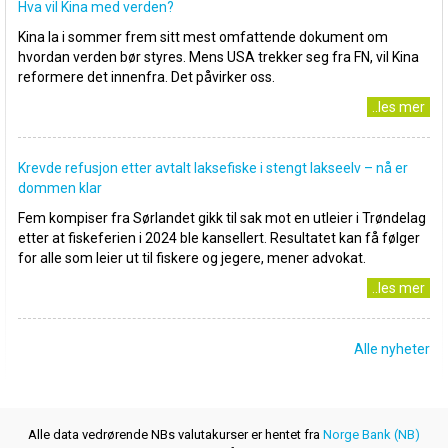
Hva vil Kina med verden?
Kina la i sommer frem sitt mest omfattende dokument om
hvordan verden bør styres. Mens USA trekker seg fra FN, vil Kina
reformere det innenfra. Det påvirker oss.
..les mer
Krevde refusjon etter avtalt laksefiske i stengt lakseelv – nå er
dommen klar
Fem kompiser fra Sørlandet gikk til sak mot en utleier i Trøndelag
etter at fiskeferien i 2024 ble kansellert. Resultatet kan få følger
for alle som leier ut til fiskere og jegere, mener advokat.
..les mer
Alle nyheter
Alle data vedrørende NBs valutakurser er hentet fra
Norge Bank (NB)