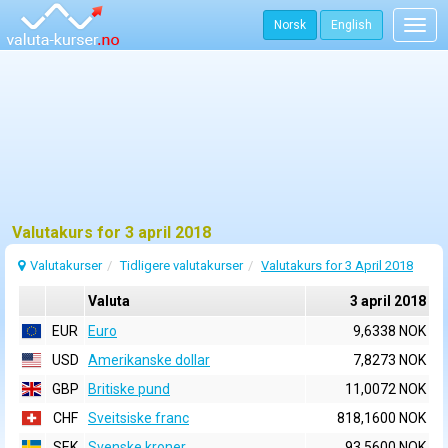
Norsk
English
Togg
navig
Valutakurs for 3 april 2018
Valutakurser
Tidligere valutakurser
Valutakurs for 3 April 2018
Valuta
3 april 2018
EUR
Euro
9,6338 NOK
USD
Amerikanske dollar
7,8273 NOK
GBP
Britiske pund
11,0072 NOK
CHF
Sveitsiske franc
818,1600 NOK
SEK
Svenske kroner
93,5600 NOK