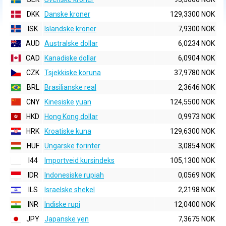
DKK
Danske kroner
129,3300 NOK
ISK
Islandske kroner
7,9300 NOK
AUD
Australske dollar
6,0234 NOK
CAD
Kanadiske dollar
6,0904 NOK
CZK
Tsjekkiske koruna
37,9780 NOK
BRL
Brasilianske real
2,3646 NOK
CNY
Kinesiske yuan
124,5500 NOK
HKD
Hong Kong dollar
0,9973 NOK
HRK
Kroatiske kuna
129,6300 NOK
HUF
Ungarske forinter
3,0854 NOK
I44
Importveid kursindeks
105,1300 NOK
IDR
Indonesiske rupiah
0,0569 NOK
ILS
Israelske shekel
2,2198 NOK
INR
Indiske rupi
12,0400 NOK
JPY
Japanske yen
7,3675 NOK