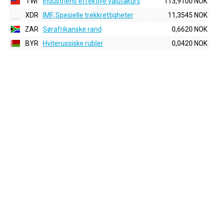
TWI
Industriens effektive valutakurs
113,9100 NOK
XDR
IMF, Spesielle trekkrettigheter
11,3545 NOK
ZAR
Sørafrikanske rand
0,6620 NOK
BYR
Hviterussiske rubler
0,0420 NOK