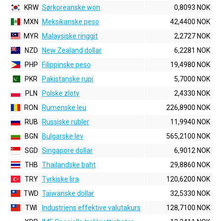
KRW
Sørkoreanske won
0,8093 NOK
MXN
Meksikanske peso
42,4400 NOK
MYR
Malaysiske ringgit
2,2727 NOK
NZD
New Zealand dollar
6,2281 NOK
PHP
Filippinske peso
19,4980 NOK
PKR
Pakistanske rupi
5,7000 NOK
PLN
Polske zloty
2,4330 NOK
RON
Rumenske leu
226,8900 NOK
RUB
Russiske rubler
11,9940 NOK
BGN
Bulgarske lev
565,2100 NOK
SGD
Singapore dollar
6,9012 NOK
THB
Thailandske baht
29,8860 NOK
TRY
Tyrkiske lira
120,6200 NOK
TWD
Taiwanske dollar
32,5330 NOK
TWI
Industriens effektive valutakurs
128,7100 NOK