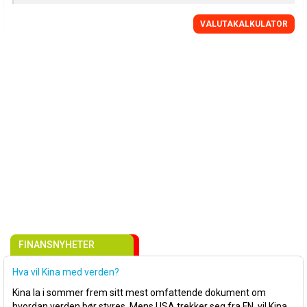
VALUTAKALKULATOR
FINANSNYHETER
Hva vil Kina med verden?
Kina la i sommer frem sitt mest omfattende dokument om
hvordan verden bør styres. Mens USA trekker seg fra FN, vil Kina