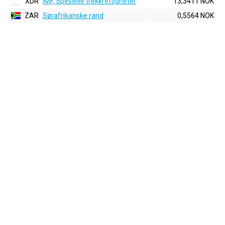
XDR
IMF, Spesielle trekkrettigheter
13,3411 NOK
ZAR
Sørafrikanske rand
0,5564 NOK