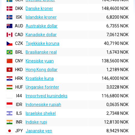
DKK
Danske kroner
148,4600 NOK
ISK
Islandske kroner
6,8200 NOK
AUD
Australske dollar
6,7355 NOK
CAD
Kanadiske dollar
7,0612 NOK
CZK
Tsjekkiske koruna
40,7190 NOK
BRL
Brasilianske real
1,6743 NOK
CNY
Kinesiske yuan
138,5600 NOK
HKD
Hong Kong dollar
1,2189 NOK
HRK
Kroatiske kuna
146,4000 NOK
HUF
Ungarske forinter
3,0228 NOK
I44
Importveid kursindeks
116,6800 NOK
IDR
Indonesiske rupiah
0,0635 NOK
ILS
Israelske shekel
2,7348 NOK
INR
Indiske rupi
12,8130 NOK
JPY
Japanske yen
8,9429 NOK