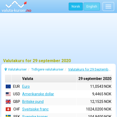
Norsk
English
Togg
navig
Valutakurs for 29 september 2020
Valutakurser
Tidligere valutakurser
Valutakurs for 29 September 2020
Valuta
29 september 2020
EUR
Euro
11,0543 NOK
USD
Amerikanske dollar
9,4465 NOK
GBP
Britiske pund
12,1525 NOK
CHF
Sveitsiske franc
1024,0200 NOK
SEK
Svenske kroner
104,9400 NOK