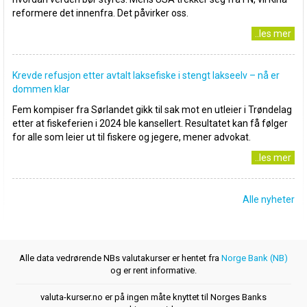
reformere det innenfra. Det påvirker oss.
..les mer
Krevde refusjon etter avtalt laksefiske i stengt lakseelv – nå er
dommen klar
Fem kompiser fra Sørlandet gikk til sak mot en utleier i Trøndelag
etter at fiskeferien i 2024 ble kansellert. Resultatet kan få følger
for alle som leier ut til fiskere og jegere, mener advokat.
..les mer
Alle nyheter
Alle data vedrørende NBs valutakurser er hentet fra
Norge Bank (NB)
og er rent informative.
valuta-kurser.no er på ingen måte knyttet til Norges Banks