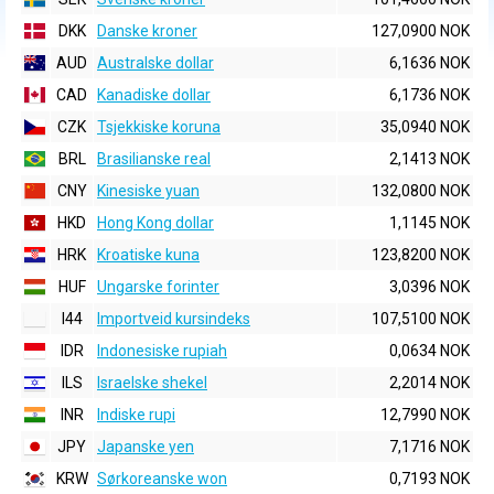
DKK
Danske kroner
127,0900 NOK
AUD
Australske dollar
6,1636 NOK
CAD
Kanadiske dollar
6,1736 NOK
CZK
Tsjekkiske koruna
35,0940 NOK
BRL
Brasilianske real
2,1413 NOK
CNY
Kinesiske yuan
132,0800 NOK
HKD
Hong Kong dollar
1,1145 NOK
HRK
Kroatiske kuna
123,8200 NOK
HUF
Ungarske forinter
3,0396 NOK
I44
Importveid kursindeks
107,5100 NOK
IDR
Indonesiske rupiah
0,0634 NOK
ILS
Israelske shekel
2,2014 NOK
INR
Indiske rupi
12,7990 NOK
JPY
Japanske yen
7,1716 NOK
KRW
Sørkoreanske won
0,7193 NOK