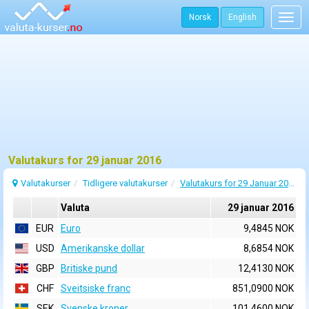
Norsk
English
Togg
navig
Valutakurs for 29 januar 2016
Valutakurser
Tidligere valutakurser
Valutakurs for 29 Januar 2016
Valuta
29 januar 2016
EUR
Euro
9,4845 NOK
USD
Amerikanske dollar
8,6854 NOK
GBP
Britiske pund
12,4130 NOK
CHF
Sveitsiske franc
851,0900 NOK
SEK
Svenske kroner
101,4600 NOK