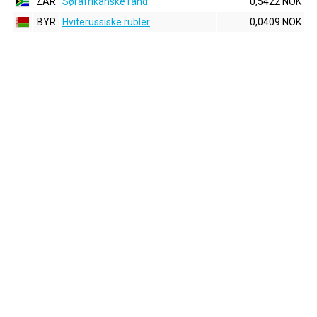
ZAR
Sørafrikanske rand
0,5422 NOK
BYR
Hviterussiske rubler
0,0409 NOK