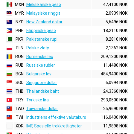
MXN
Meksikanske peso
47,4100 NOK
MYR
Malaysiske ringgit
2,0939 NOK
NZD
New Zealand dollar
5,6496 NOK
PHP
Filippinske peso
18,2110 NOK
PKR
Pakistanske rupi
8,2810 NOK
PLN
Polske zloty
2,1362 NOK
RON
Rumenske leu
209,1300 NOK
RUB
Russiske rubler
11,4480 NOK
BGN
Bulgarske lev
484,9400 NOK
SGD
Singapore dollar
6,0994 NOK
THB
Thailandske baht
24,3360 NOK
TRY
Tyrkiske lira
293,0500 NOK
TWD
Taiwanske dollar
25,9690 NOK
TWI
Industriens effektive valutakurs
116,0400 NOK
XDR
IMF, Spesielle trekkrettigheter
11,9898 NOK