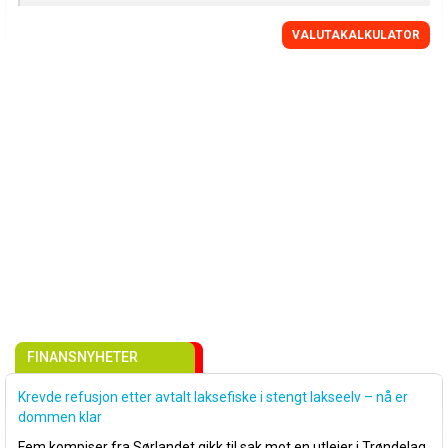
VALUTAKALKULATOR
FINANSNYHETER
Krevde refusjon etter avtalt laksefiske i stengt lakseelv – nå er
dommen klar
Fem kompiser fra Sørlandet gikk til sak mot en utleier i Trøndelag