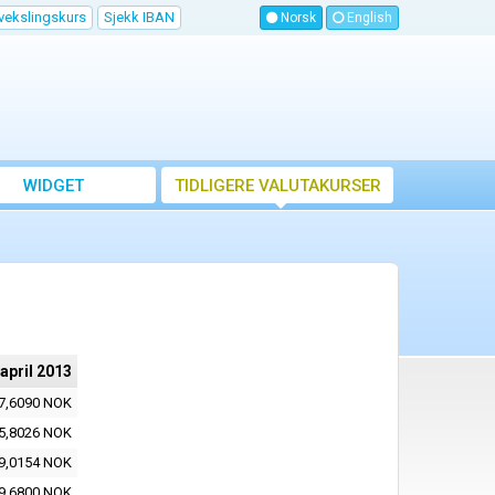
vekslingskurs
Sjekk IBAN
Norsk
English
WIDGET
TIDLIGERE VALUTAKURSER
 april 2013
7,6090 NOK
5,8026 NOK
9,0154 NOK
9,6800 NOK