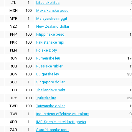
LTL
1
Litauiske litas
MXN
100
Meksikanske peso
4
MYR
1
Malaysiske ringgit
NZD
1
New Zealand dollar
PHP
100
Filippinske peso
1
PKR
100
Pakistanske rupi
PLN
1
Polske zloty
RON
100
Rumenske leu
17
RUB
100
Russiske rubler
1
BGN
100
Bulgarske lev
38
SGD
1
Singapore dollar
THB
100
Thailandske baht
1
TRY
100
Tyrkiske lira
32
TWD
100
Taiwanske dollar
1
TWI
1
Industriens effektive valutakurs
9
XDR
1
IMF, Spesielle trekkrettigheter
ZAR
1
Sørafrikanske rand