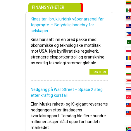
FINANSNYHETER
Kinas tar i bruk juridisk våpenarsenal før
toppmøte: – Betydelig hodebry for
selskaper
Kina har satt inn en bred pakke med
økonomiske og teknologiske mottiltak
mot USA. Nye byråkratiske regelverk,
strengere eksportkontroll og granskning
av vestlig teknologi rammer globale..
..les mer
Nedgang på Wall Street – Space X steg
etter kraftig kursfall
Elon Musks rakett- og KI-gigant reverserte
nedgangen etter tirsdagens
kvartalsrapport. Torsdag ble flere hundre
millioner aksjer «låst opp» for handel i
markedet.