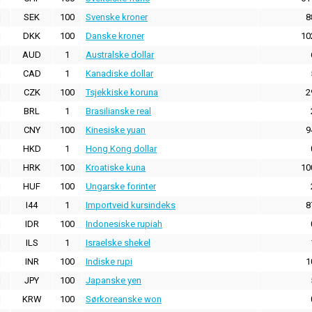
SEK
100
Svenske kroner
8
DKK
100
Danske kroner
10
AUD
1
Australske dollar
CAD
1
Kanadiske dollar
CZK
100
Tsjekkiske koruna
2
BRL
1
Brasilianske real
CNY
100
Kinesiske yuan
9
HKD
1
Hong Kong dollar
HRK
100
Kroatiske kuna
10
HUF
100
Ungarske forinter
I44
1
Importveid kursindeks
8
IDR
100
Indonesiske rupiah
ILS
1
Israelske shekel
INR
100
Indiske rupi
1
JPY
100
Japanske yen
KRW
100
Sørkoreanske won