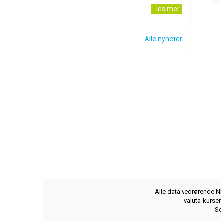
..les mer
Alle nyheter
Alle data vedrørende NB
valuta-kurse
Se