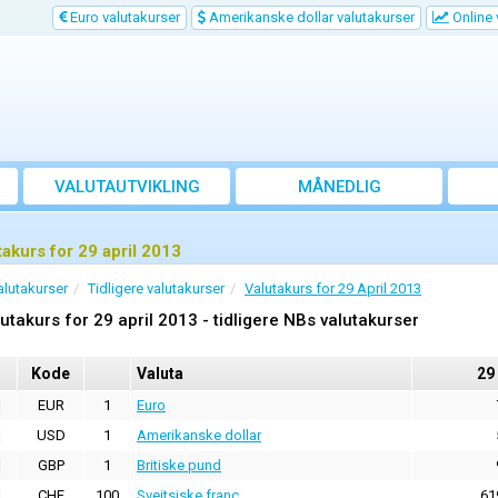
Euro valutakurser
Amerikanske dollar valutakurser
Online 
VALUTAUTVIKLING
MÅNEDLIG
GJENNOMSNITTSKURS
takurs for 29 april 2013
alutakurser
Tidligere valutakurser
Valutakurs for 29 April 2013
utakurs for 29 april 2013 - tidligere NBs valutakurser
Kode
Valuta
29
EUR
1
Euro
USD
1
Amerikanske dollar
GBP
1
Britiske pund
CHF
100
Sveitsiske franc
61