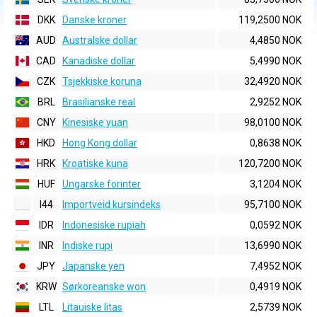
DKK
Danske kroner
119,2500 NOK
AUD
Australske dollar
4,4850 NOK
CAD
Kanadiske dollar
5,4990 NOK
CZK
Tsjekkiske koruna
32,4920 NOK
BRL
Brasilianske real
2,9252 NOK
CNY
Kinesiske yuan
98,0100 NOK
HKD
Hong Kong dollar
0,8638 NOK
HRK
Kroatiske kuna
120,7200 NOK
HUF
Ungarske forinter
3,1204 NOK
I44
Importveid kursindeks
95,7100 NOK
IDR
Indonesiske rupiah
0,0592 NOK
INR
Indiske rupi
13,6990 NOK
JPY
Japanske yen
7,4952 NOK
KRW
Sørkoreanske won
0,4919 NOK
LTL
Litauiske litas
2,5739 NOK