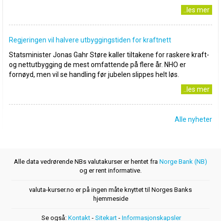
..les mer
Regjeringen vil halvere utbyggingstiden for kraftnett
Statsminister Jonas Gahr Støre kaller tiltakene for raskere kraft-
og nettutbygging de mest omfattende på flere år. NHO er
fornøyd, men vil se handling før jubelen slippes helt løs.
..les mer
Alle nyheter
Alle data vedrørende NBs valutakurser er hentet fra
Norge Bank (NB)
og er rent informative.
valuta-kurser.no er på ingen måte knyttet til Norges Banks
hjemmeside
Se også:
Kontakt
-
Sitekart
-
Informasjonskapsler