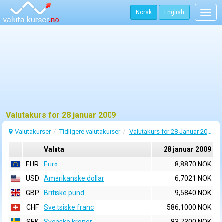
Norsk
English
Togg
navig
Valutakurs for 28 januar 2009
Valutakurser
Tidligere valutakurser
Valutakurs for 28 Januar 2009
Valuta
28 januar 2009
EUR
Euro
8,8870 NOK
USD
Amerikanske dollar
6,7021 NOK
GBP
Britiske pund
9,5840 NOK
CHF
Sveitsiske franc
586,1000 NOK
SEK
Svenske kroner
83,7300 NOK