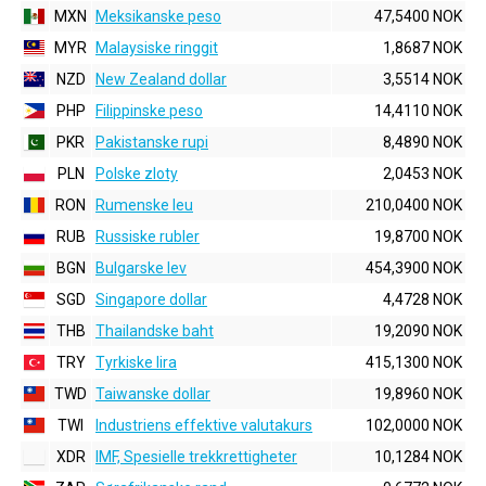
MXN
Meksikanske peso
47,5400 NOK
MYR
Malaysiske ringgit
1,8687 NOK
NZD
New Zealand dollar
3,5514 NOK
PHP
Filippinske peso
14,4110 NOK
PKR
Pakistanske rupi
8,4890 NOK
PLN
Polske zloty
2,0453 NOK
RON
Rumenske leu
210,0400 NOK
RUB
Russiske rubler
19,8700 NOK
BGN
Bulgarske lev
454,3900 NOK
SGD
Singapore dollar
4,4728 NOK
THB
Thailandske baht
19,2090 NOK
TRY
Tyrkiske lira
415,1300 NOK
TWD
Taiwanske dollar
19,8960 NOK
TWI
Industriens effektive valutakurs
102,0000 NOK
XDR
IMF, Spesielle trekkrettigheter
10,1284 NOK