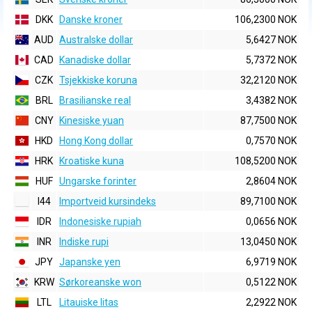
DKK
Danske kroner
106,2300 NOK
AUD
Australske dollar
5,6427 NOK
CAD
Kanadiske dollar
5,7372 NOK
CZK
Tsjekkiske koruna
32,2120 NOK
BRL
Brasilianske real
3,4382 NOK
CNY
Kinesiske yuan
87,7500 NOK
HKD
Hong Kong dollar
0,7570 NOK
HRK
Kroatiske kuna
108,5200 NOK
HUF
Ungarske forinter
2,8604 NOK
I44
Importveid kursindeks
89,7100 NOK
IDR
Indonesiske rupiah
0,0656 NOK
INR
Indiske rupi
13,0450 NOK
JPY
Japanske yen
6,9719 NOK
KRW
Sørkoreanske won
0,5122 NOK
LTL
Litauiske litas
2,2922 NOK