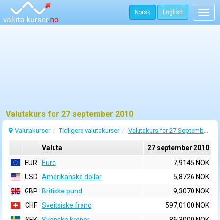
Norsk
English
Togg
navig
Valutakurs for 27 september 2010
Valutakurser
Tidligere valutakurser
Valutakurs for 27 September 2010
Valuta
27 september 2010
EUR
Euro
7,9145 NOK
USD
Amerikanske dollar
5,8726 NOK
GBP
Britiske pund
9,3070 NOK
CHF
Sveitsiske franc
597,0100 NOK
SEK
Svenske kroner
86,3000 NOK