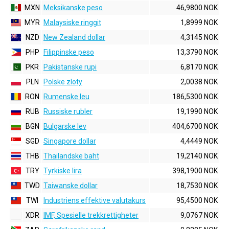
MXN
Meksikanske peso
46,9800 NOK
MYR
Malaysiske ringgit
1,8999 NOK
NZD
New Zealand dollar
4,3145 NOK
PHP
Filippinske peso
13,3790 NOK
PKR
Pakistanske rupi
6,8170 NOK
PLN
Polske zloty
2,0038 NOK
RON
Rumenske leu
186,5300 NOK
RUB
Russiske rubler
19,1990 NOK
BGN
Bulgarske lev
404,6700 NOK
SGD
Singapore dollar
4,4449 NOK
THB
Thailandske baht
19,2140 NOK
TRY
Tyrkiske lira
398,1900 NOK
TWD
Taiwanske dollar
18,7530 NOK
TWI
Industriens effektive valutakurs
95,4500 NOK
XDR
IMF, Spesielle trekkrettigheter
9,0767 NOK