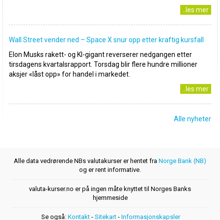
..les mer
Wall Street vender ned – Space X snur opp etter kraftig kursfall
Elon Musks rakett- og KI-gigant reverserer nedgangen etter
tirsdagens kvartalsrapport. Torsdag blir flere hundre millioner
aksjer «låst opp» for handel i markedet.
..les mer
Alle nyheter
Alle data vedrørende NBs valutakurser er hentet fra
Norge Bank (NB)
og er rent informative.
valuta-kurser.no er på ingen måte knyttet til Norges Banks
hjemmeside
Se også:
Kontakt
-
Sitekart
-
Informasjonskapsler