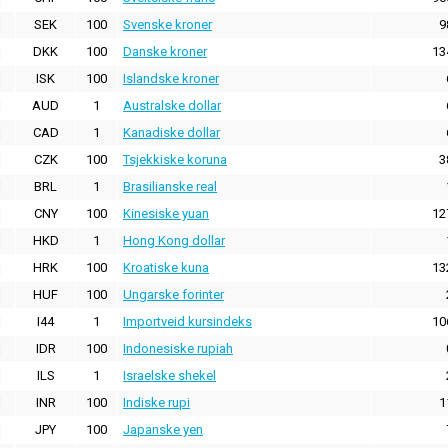
SEK
100
Svenske kroner
9
DKK
100
Danske kroner
13
ISK
100
Islandske kroner
AUD
1
Australske dollar
CAD
1
Kanadiske dollar
CZK
100
Tsjekkiske koruna
3
BRL
1
Brasilianske real
CNY
100
Kinesiske yuan
12
HKD
1
Hong Kong dollar
HRK
100
Kroatiske kuna
13
HUF
100
Ungarske forinter
I44
1
Importveid kursindeks
10
IDR
100
Indonesiske rupiah
ILS
1
Israelske shekel
INR
100
Indiske rupi
1
JPY
100
Japanske yen