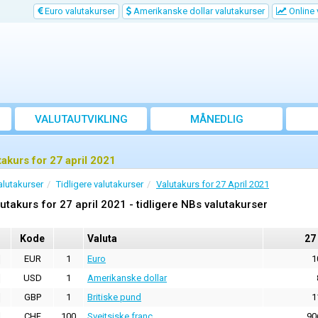
Euro valutakurser
Amerikanske dollar valutakurser
Online 
VALUTAUTVIKLING
MÅNEDLIG
GJENNOMSNITTSKURS
takurs for 27 april 2021
alutakurser
Tidligere valutakurser
Valutakurs for 27 April 2021
utakurs for 27 april 2021 - tidligere NBs valutakurser
Kode
Valuta
27
EUR
1
Euro
1
USD
1
Amerikanske dollar
GBP
1
Britiske pund
1
CHF
100
Sveitsiske franc
90