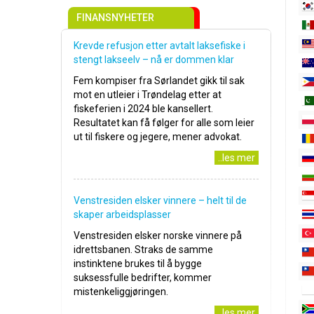
FINANSNYHETER
Krevde refusjon etter avtalt laksefiske i
stengt lakseelv – nå er dommen klar
Fem kompiser fra Sørlandet gikk til sak
mot en utleier i Trøndelag etter at
fiskeferien i 2024 ble kansellert.
Resultatet kan få følger for alle som leier
ut til fiskere og jegere, mener advokat.
..les mer
Venstresiden elsker vinnere – helt til de
skaper arbeidsplasser
Venstresiden elsker norske vinnere på
idrettsbanen. Straks de samme
instinktene brukes til å bygge
suksessfulle bedrifter, kommer
mistenkeliggjøringen.
..les mer