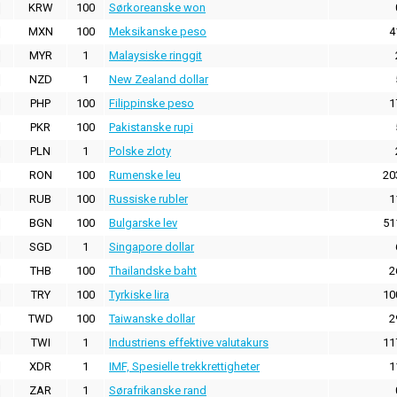
KRW
100
Sørkoreanske won
MXN
100
Meksikanske peso
4
MYR
1
Malaysiske ringgit
NZD
1
New Zealand dollar
PHP
100
Filippinske peso
1
PKR
100
Pakistanske rupi
PLN
1
Polske zloty
RON
100
Rumenske leu
20
RUB
100
Russiske rubler
1
BGN
100
Bulgarske lev
51
SGD
1
Singapore dollar
THB
100
Thailandske baht
2
TRY
100
Tyrkiske lira
10
TWD
100
Taiwanske dollar
2
TWI
1
Industriens effektive valutakurs
11
XDR
1
IMF, Spesielle trekkrettigheter
1
ZAR
1
Sørafrikanske rand