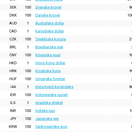
SEK
100
Svenske kroner
8
DKK
100
Danske kroner
10
AUD
1
Australske dollar
CAD
1
Kanadiske dollar
CZK
100
Tsjekkiske koruna
2
BRL
1
Brasilianske real
CNY
100
Kinesiske yuan
9
HKD
1
Hong Kong dollar
HRK
100
Kroatiske kuna
9
HUF
100
Ungarske forinter
I44
1
Importveid kursindeks
8
IDR
100
Indonesiske rupiah
ILS
1
Israelske shekel
INR
100
Indiske rupi
1
JPY
100
Japanske yen
KRW
100
Sørkoreanske won