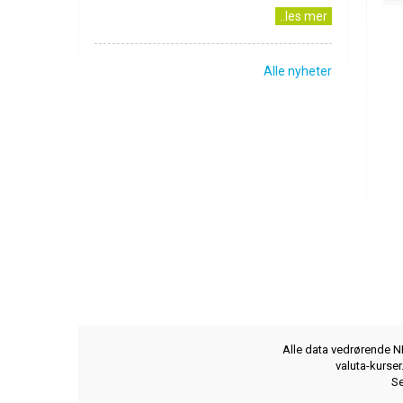
..les mer
Alle nyheter
Alle data vedrørende NB
valuta-kurse
Se