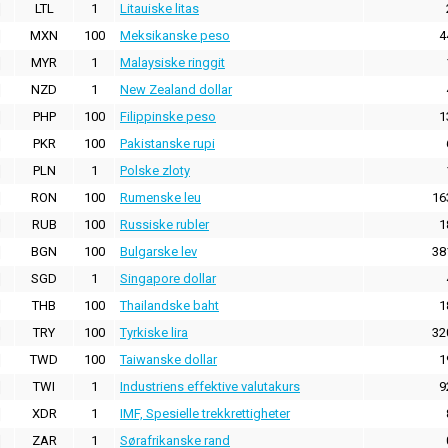
LTL
1
Litauiske litas
MXN
100
Meksikanske peso
4
MYR
1
Malaysiske ringgit
NZD
1
New Zealand dollar
PHP
100
Filippinske peso
1
PKR
100
Pakistanske rupi
PLN
1
Polske zloty
RON
100
Rumenske leu
16
RUB
100
Russiske rubler
1
BGN
100
Bulgarske lev
38
SGD
1
Singapore dollar
THB
100
Thailandske baht
1
TRY
100
Tyrkiske lira
32
TWD
100
Taiwanske dollar
1
TWI
1
Industriens effektive valutakurs
9
XDR
1
IMF, Spesielle trekkrettigheter
ZAR
1
Sørafrikanske rand