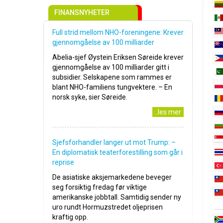
FINANSNYHETER
Full strid mellom NHO-foreningene: Krever
gjennomgåelse av 100 milliarder
Abelia-sjef Øystein Eriksen Søreide krever
gjennomgåelse av 100 milliarder gitt i
subsidier. Selskapene som rammes er
blant NHO-familiens tungvektere. – En
norsk syke, sier Søreide.
..les mer
Sjefsforhandler langer ut mot Trump: –
En diplomatisk teaterforestilling som går i
reprise
De asiatiske aksjemarkedene beveger
seg forsiktig fredag før viktige
amerikanske jobbtall. Samtidig sender ny
uro rundt Hormuzstredet oljeprisen
kraftig opp.