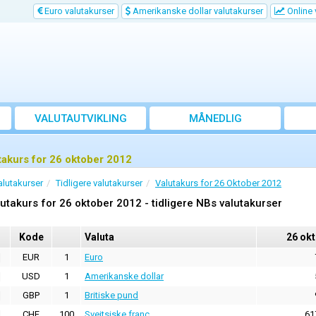
Euro valutakurser
Amerikanske dollar valutakurser
Online 
VALUTAUTVIKLING
MÅNEDLIG
GJENNOMSNITTSKURS
takurs for 26 oktober 2012
alutakurser
Tidligere valutakurser
Valutakurs for 26 Oktober 2012
utakurs for 26 oktober 2012 - tidligere NBs valutakurser
Kode
Valuta
26 ok
EUR
1
Euro
USD
1
Amerikanske dollar
GBP
1
Britiske pund
CHF
100
Sveitsiske franc
61