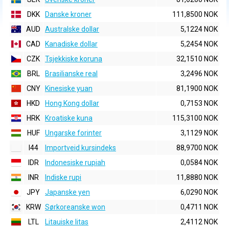
DKK
Danske kroner
111,8500 NOK
AUD
Australske dollar
5,1224 NOK
CAD
Kanadiske dollar
5,2454 NOK
CZK
Tsjekkiske koruna
32,1510 NOK
BRL
Brasilianske real
3,2496 NOK
CNY
Kinesiske yuan
81,1900 NOK
HKD
Hong Kong dollar
0,7153 NOK
HRK
Kroatiske kuna
115,3100 NOK
HUF
Ungarske forinter
3,1129 NOK
I44
Importveid kursindeks
88,9700 NOK
IDR
Indonesiske rupiah
0,0584 NOK
INR
Indiske rupi
11,8880 NOK
JPY
Japanske yen
6,0290 NOK
KRW
Sørkoreanske won
0,4711 NOK
LTL
Litauiske litas
2,4112 NOK