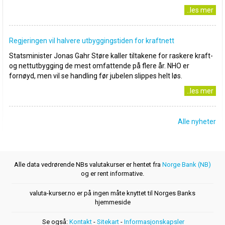
..les mer
Regjeringen vil halvere utbyggingstiden for kraftnett
Statsminister Jonas Gahr Støre kaller tiltakene for raskere kraft-
og nettutbygging de mest omfattende på flere år. NHO er
fornøyd, men vil se handling før jubelen slippes helt løs.
..les mer
Alle nyheter
Alle data vedrørende NBs valutakurser er hentet fra
Norge Bank (NB)
og er rent informative.
valuta-kurser.no er på ingen måte knyttet til Norges Banks
hjemmeside
Se også:
Kontakt
-
Sitekart
-
Informasjonskapsler