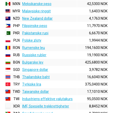
MXN
Meksikanske peso
42,5300 NOK
MYR
Malaysiske ringgit
1,6403 NOK
NZD
New Zealand dollar
4,1763 NOK
PHP
Filippinske peso
11,7970 NOK
PKR
Pakistanske rupi
6,6670 NOK
PLN
Polske zloty
1,9944 NOK
RON
Rumenske leu
194,1600 NOK
RUB
Russiske rubler
19,1900 NOK
BGN
Bulgarske lev
425,6800 NOK
SGD
Singapore dollar
3,9782 NOK
THB
Thailandske baht
16,6040 NOK
TRY
Tyrkiske lira
375,0400 NOK
TWD
Taiwanske dollar
17,1010 NOK
TWI
Industriens effektive valutakurs
95,0500 NOK
XDR
IMF, Spesielle trekkrettigheter
8,8452 NOK