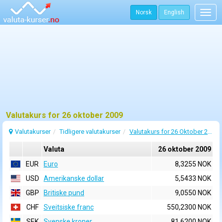
Norsk
English
Togg
navig
Valutakurs for 26 oktober 2009
Valutakurser
Tidligere valutakurser
Valutakurs for 26 Oktober 2009
Valuta
26 oktober 2009
EUR
Euro
8,3255 NOK
USD
Amerikanske dollar
5,5433 NOK
GBP
Britiske pund
9,0550 NOK
CHF
Sveitsiske franc
550,2300 NOK
SEK
Svenske kroner
81,6200 NOK