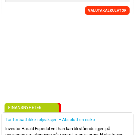
VALUTAKALKULATOR
FINANSNYHETER
Tar fortsatt ikke i oljeaksjer: – Absolutt en risiko
Investor Harald Espedal vet han kan bli stående igjen på
perrongen om oljeprisen går i været, men sverger til strategien.