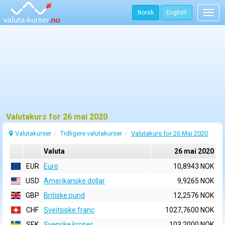
Norsk
English
Togg
navig
Valutakurs for 26 mai 2020
Valutakurser
Tidligere valutakurser
Valutakurs for 26 Mai 2020
Valuta
26 mai 2020
EUR
Euro
10,8943 NOK
USD
Amerikanske dollar
9,9265 NOK
GBP
Britiske pund
12,2576 NOK
CHF
Sveitsiske franc
1027,7600 NOK
SEK
Svenske kroner
103,2000 NOK