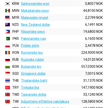
KRW
Sørkoreanske won
0,8057 NOK
MXN
Meksikanske peso
44,8100 NOK
MYR
Malaysiske ringgit
2,2749 NOK
NZD
New Zealand dollar
6,1491 NOK
PHP
Filippinske peso
19,6800 NOK
PKR
Pakistanske rupi
6,1600 NOK
PLN
Polske zloty
2,4478 NOK
RON
Rumenske leu
224,9000 NOK
RUB
Russiske rubler
14,0120 NOK
BGN
Bulgarske lev
557,0300 NOK
SGD
Singapore dollar
7,0015 NOK
THB
Thailandske baht
31,1370 NOK
TRY
Tyrkiske lira
147,1900 NOK
TWD
Taiwanske dollar
33,1240 NOK
TWI
Industriens effektive valutakurs
128,5800 NOK