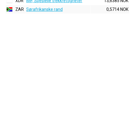
XDR
IMF, Spesielle trekkrettigheter
13,6385 NOK
ZAR
Sørafrikanske rand
0,5714 NOK