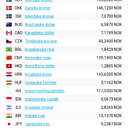
DKK
Danske kroner
146,1200 NOK
ISK
Islandske kroner
7,0700 NOK
AUD
Australske dollar
6,5870 NOK
CAD
Kanadiske dollar
7,1749 NOK
CZK
Tsjekkiske koruna
40,2400 NOK
BRL
Brasilianske real
1,8429 NOK
CNY
Kinesiske yuan
139,1900 NOK
HKD
Hong Kong dollar
1,2805 NOK
HRK
Kroatiske kuna
143,6500 NOK
HUF
Ungarske forinter
3,1162 NOK
I44
Importveid kursindeks
117,5300 NOK
IDR
Indonesiske rupiah
0,0673 NOK
ILS
Israelske shekel
2,8265 NOK
INR
Indiske rupi
13,1370 NOK
JPY
Japanske yen
9,2387 NOK