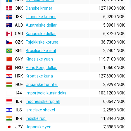
DKK
Danske kroner
127,1900 NOK
ISK
Islandske kroner
6,9200 NOK
AUD
Australske dollar
5,8961 NOK
CAD
Kanadiske dollar
6,3720 NOK
CZK
Tsjekkiske koruna
36,7380 NOK
BRL
Brasilianske real
2,2404 NOK
CNY
Kinesiske yuan
119,7100 NOK
HKD
Hong Kong dollar
1,0603 NOK
HRK
Kroatiske kuna
127,6900 NOK
HUF
Ungarske forinter
2,9298 NOK
I44
Importveid kursindeks
103,1200 NOK
IDR
Indonesiske rupiah
0,0547 NOK
ILS
Israelske shekel
2,2550 NOK
INR
Indiske rupi
11,3440 NOK
JPY
Japanske yen
7,3983 NOK