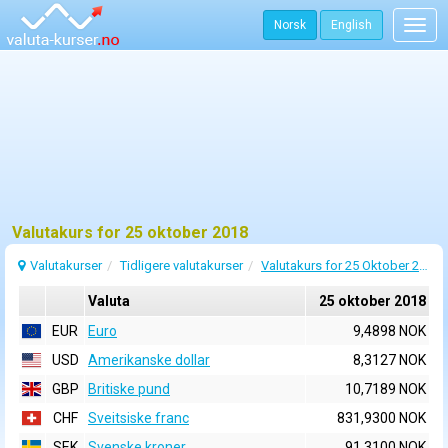
Norsk
English
Togg
navig
Valutakurs for 25 oktober 2018
Valutakurser
Tidligere valutakurser
Valutakurs for 25 Oktober 2018
Valuta
25 oktober 2018
EUR
Euro
9,4898 NOK
USD
Amerikanske dollar
8,3127 NOK
GBP
Britiske pund
10,7189 NOK
CHF
Sveitsiske franc
831,9300 NOK
SEK
Svenske kroner
91,3100 NOK