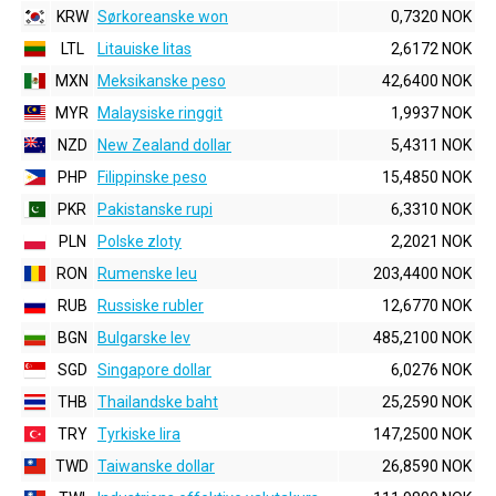
KRW
Sørkoreanske won
0,7320 NOK
LTL
Litauiske litas
2,6172 NOK
MXN
Meksikanske peso
42,6400 NOK
MYR
Malaysiske ringgit
1,9937 NOK
NZD
New Zealand dollar
5,4311 NOK
PHP
Filippinske peso
15,4850 NOK
PKR
Pakistanske rupi
6,3310 NOK
PLN
Polske zloty
2,2021 NOK
RON
Rumenske leu
203,4400 NOK
RUB
Russiske rubler
12,6770 NOK
BGN
Bulgarske lev
485,2100 NOK
SGD
Singapore dollar
6,0276 NOK
THB
Thailandske baht
25,2590 NOK
TRY
Tyrkiske lira
147,2500 NOK
TWD
Taiwanske dollar
26,8590 NOK