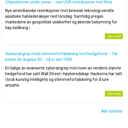
Chipsektoren under press – nye USA-restriksjoner mot Kina
Nye amerikanske restriksjoner mot kinesisk teknologi sendte
asiatiske halvlederaksjer ned torsdag. Samtidig preges
markedene av geopolitisk usikkerhet og økende bekymring for
høy belåning i..
..les mer
Hackerangrep med stemmeforfalskning mot hedgefond: – Før
kunne de angripe 50 – nå er det 1000
En bølge av avanserte cyberangrep mot noen av verdens største
hedgefond har satt Wall Street i høyberedskap. Hackerne har tatt
i bruk kunstig intelligens og stemmeforfalskning for å lure
ansatte..
..les mer
Alle nyheter