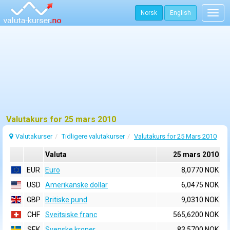
Norsk
English
Togg
navig
Valutakurs for 25 mars 2010
Valutakurser
Tidligere valutakurser
Valutakurs for 25 Mars 2010
Valuta
25 mars 2010
EUR
Euro
8,0770 NOK
USD
Amerikanske dollar
6,0475 NOK
GBP
Britiske pund
9,0310 NOK
CHF
Sveitsiske franc
565,6200 NOK
SEK
Svenske kroner
83,5700 NOK