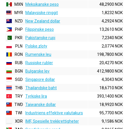
MXN
Meksikanske peso
48,2900 NOK
MYR
Malaysiske ringgit
1,8232 NOK
NZD
New Zealand dollar
4,2924 NOK
PHP
Filippinske peso
13,2610 NOK
PKR
Pakistanske rupi
7,2340 NOK
PLN
Polske zloty
2,0774 NOK
RON
Rumenske leu
198,7800 NOK
RUB
Russiske rubler
20,4270 NOK
BGN
Bulgarske lev
412,9800 NOK
SGD
Singapore dollar
4,3043 NOK
THB
Thailandske baht
18,6710 NOK
TRY
Tyrkiske lira
393,1400 NOK
TWD
Taiwanske dollar
18,9920 NOK
TWI
Industriens effektive valutakurs
95,7700 NOK
XDR
IMF, Spesielle trekkrettigheter
9,1586 NOK