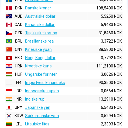
DKK
Danske kroner
108,5400 NOK
AUD
Australske dollar
5,5250 NOK
CAD
Kanadiske dollar
5,9433 NOK
CZK
Tsjekkiske koruna
31,8460 NOK
BRL
Brasilianske real
3,3722 NOK
CNY
Kinesiske yuan
88,5800 NOK
HKD
Hong Kong dollar
0,7792 NOK
HRK
Kroatiske kuna
111,2100 NOK
HUF
Ungarske forinter
3,0626 NOK
I44
Importveid kursindeks
90,3500 NOK
IDR
Indonesiske rupiah
0,0664 NOK
INR
Indiske rupi
13,2910 NOK
JPY
Japanske yen
6,5433 NOK
KRW
Sørkoreanske won
0,5294 NOK
LTL
Litauiske litas
2,3393 NOK