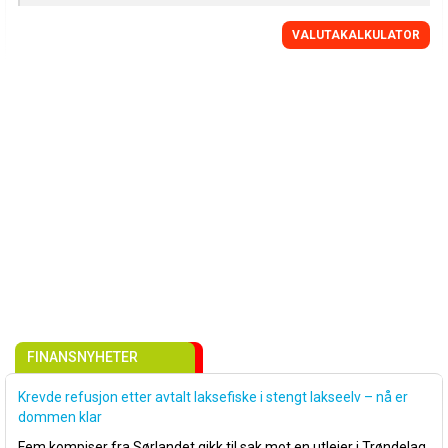
VALUTAKALKULATOR
FINANSNYHETER
Krevde refusjon etter avtalt laksefiske i stengt lakseelv – nå er
dommen klar
Fem kompiser fra Sørlandet gikk til sak mot en utleier i Trøndelag