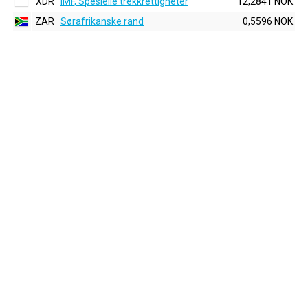
XDR
IMF, Spesielle trekkrettigheter
12,2841 NOK
ZAR
Sørafrikanske rand
0,5596 NOK