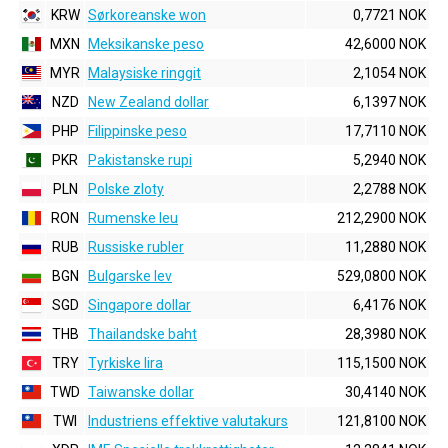
KRW
Sørkoreanske won
0,7721 NOK
MXN
Meksikanske peso
42,6000 NOK
MYR
Malaysiske ringgit
2,1054 NOK
NZD
New Zealand dollar
6,1397 NOK
PHP
Filippinske peso
17,7110 NOK
PKR
Pakistanske rupi
5,2940 NOK
PLN
Polske zloty
2,2788 NOK
RON
Rumenske leu
212,2900 NOK
RUB
Russiske rubler
11,2880 NOK
BGN
Bulgarske lev
529,0800 NOK
SGD
Singapore dollar
6,4176 NOK
THB
Thailandske baht
28,3980 NOK
TRY
Tyrkiske lira
115,1500 NOK
TWD
Taiwanske dollar
30,4140 NOK
TWI
Industriens effektive valutakurs
121,8100 NOK