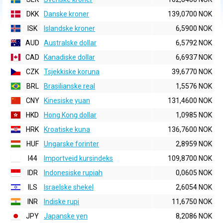
DKK
Danske kroner
139,0700 NOK
ISK
Islandske kroner
6,5900 NOK
AUD
Australske dollar
6,5792 NOK
CAD
Kanadiske dollar
6,6937 NOK
CZK
Tsjekkiske koruna
39,6770 NOK
BRL
Brasilianske real
1,5576 NOK
CNY
Kinesiske yuan
131,4600 NOK
HKD
Hong Kong dollar
1,0985 NOK
HRK
Kroatiske kuna
136,7600 NOK
HUF
Ungarske forinter
2,8959 NOK
I44
Importveid kursindeks
109,8700 NOK
IDR
Indonesiske rupiah
0,0605 NOK
ILS
Israelske shekel
2,6054 NOK
INR
Indiske rupi
11,6750 NOK
JPY
Japanske yen
8,2086 NOK