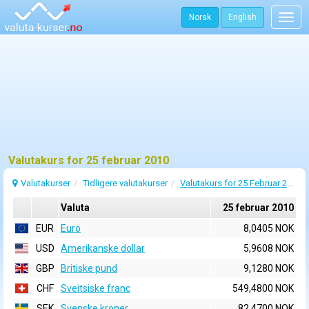
Norsk
English
Togg
navig
Valutakurs for 25 februar 2010
Valutakurser
Tidligere valutakurser
Valutakurs for 25 Februar 2010
Valuta
25 februar 2010
EUR
Euro
8,0405 NOK
USD
Amerikanske dollar
5,9608 NOK
GBP
Britiske pund
9,1280 NOK
CHF
Sveitsiske franc
549,4800 NOK
SEK
Svenske kroner
82,4700 NOK