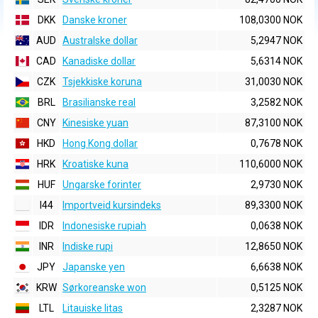
DKK
Danske kroner
108,0300 NOK
AUD
Australske dollar
5,2947 NOK
CAD
Kanadiske dollar
5,6314 NOK
CZK
Tsjekkiske koruna
31,0030 NOK
BRL
Brasilianske real
3,2582 NOK
CNY
Kinesiske yuan
87,3100 NOK
HKD
Hong Kong dollar
0,7678 NOK
HRK
Kroatiske kuna
110,6000 NOK
HUF
Ungarske forinter
2,9730 NOK
I44
Importveid kursindeks
89,3300 NOK
IDR
Indonesiske rupiah
0,0638 NOK
INR
Indiske rupi
12,8650 NOK
JPY
Japanske yen
6,6638 NOK
KRW
Sørkoreanske won
0,5125 NOK
LTL
Litauiske litas
2,3287 NOK