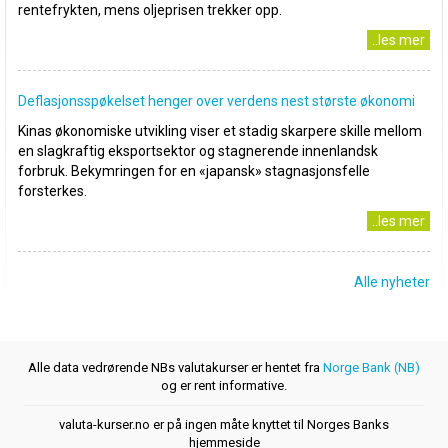
rentefrykten, mens oljeprisen trekker opp.
..les mer
Deflasjonsspøkelset henger over verdens nest største økonomi
Kinas økonomiske utvikling viser et stadig skarpere skille mellom
en slagkraftig eksportsektor og stagnerende innenlandsk
forbruk. Bekymringen for en «japansk» stagnasjonsfelle
forsterkes.
..les mer
Alle nyheter
Alle data vedrørende NBs valutakurser er hentet fra
Norge Bank (NB)
og er rent informative.
valuta-kurser.no er på ingen måte knyttet til Norges Banks
hjemmeside