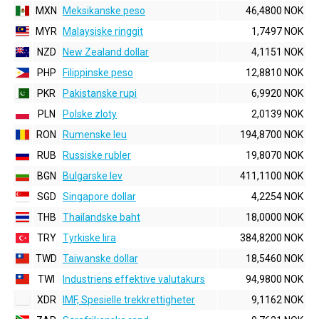
MXN
Meksikanske peso
46,4800 NOK
MYR
Malaysiske ringgit
1,7497 NOK
NZD
New Zealand dollar
4,1151 NOK
PHP
Filippinske peso
12,8810 NOK
PKR
Pakistanske rupi
6,9920 NOK
PLN
Polske zloty
2,0139 NOK
RON
Rumenske leu
194,8700 NOK
RUB
Russiske rubler
19,8070 NOK
BGN
Bulgarske lev
411,1100 NOK
SGD
Singapore dollar
4,2254 NOK
THB
Thailandske baht
18,0000 NOK
TRY
Tyrkiske lira
384,8200 NOK
TWD
Taiwanske dollar
18,5460 NOK
TWI
Industriens effektive valutakurs
94,9800 NOK
XDR
IMF, Spesielle trekkrettigheter
9,1162 NOK