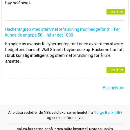
høy belåning i..
..les mer
Hackerangrep med stemmeforfalskning mot hedgefond: – Før
kunne de angripe 50 – nå er det 1000
En bølge av avanserte cyberangrep mot noen av verdens største
hedgefond har satt Wall Street i høyberedskap. Hackerne har tatt
i bruk kunstig intelligens og stemmeforfalskning for å lure
ansatte..
..les mer
Alle nyheter
Alle data vedrørende NBs valutakurser er hentet fra
Norge Bank (NB)
og er rent informative.
valuta-kurser.no er på ingen måte knyttet til Norges Banks