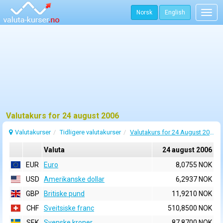
Norsk
English
Togg
navig
Valutakurs for 24 august 2006
Valutakurser
Tidligere valutakurser
Valutakurs for 24 August 2006
Valuta
24 august 2006
EUR
Euro
8,0755 NOK
USD
Amerikanske dollar
6,2937 NOK
GBP
Britiske pund
11,9210 NOK
CHF
Sveitsiske franc
510,8500 NOK
SEK
Svenske kroner
87,8700 NOK