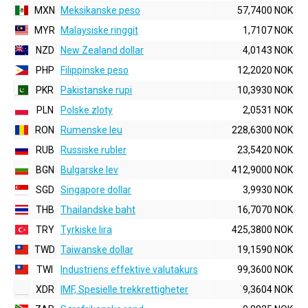
MXN
Meksikanske peso
57,7400 NOK
MYR
Malaysiske ringgit
1,7107 NOK
NZD
New Zealand dollar
4,0143 NOK
PHP
Filippinske peso
12,2020 NOK
PKR
Pakistanske rupi
10,3930 NOK
PLN
Polske zloty
2,0531 NOK
RON
Rumenske leu
228,6300 NOK
RUB
Russiske rubler
23,5420 NOK
BGN
Bulgarske lev
412,9000 NOK
SGD
Singapore dollar
3,9930 NOK
THB
Thailandske baht
16,7070 NOK
TRY
Tyrkiske lira
425,3800 NOK
TWD
Taiwanske dollar
19,1590 NOK
TWI
Industriens effektive valutakurs
99,3600 NOK
XDR
IMF, Spesielle trekkrettigheter
9,3604 NOK