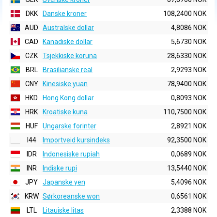
DKK
Danske kroner
108,2400 NOK
AUD
Australske dollar
4,8086 NOK
CAD
Kanadiske dollar
5,6730 NOK
CZK
Tsjekkiske koruna
28,6330 NOK
BRL
Brasilianske real
2,9293 NOK
CNY
Kinesiske yuan
78,9400 NOK
HKD
Hong Kong dollar
0,8093 NOK
HRK
Kroatiske kuna
110,7500 NOK
HUF
Ungarske forinter
2,8921 NOK
I44
Importveid kursindeks
92,3500 NOK
IDR
Indonesiske rupiah
0,0689 NOK
INR
Indiske rupi
13,5440 NOK
JPY
Japanske yen
5,4096 NOK
KRW
Sørkoreanske won
0,6561 NOK
LTL
Litauiske litas
2,3388 NOK