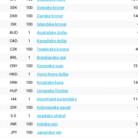
SEK
100
Svenske kroner
10
DKK
100
Danske kroner
14
ISK
100
Islandske kroner
AUD
1
Australske dollar
CAD
1
Kanadiske dollar
CZK
100
Tsjekkiske koruna
4
BRL
1
Brasilianske real
CNY
100
Kinesiske yuan
13
HKD
1
Hong Kong dollar
HRK
100
Kroatiske kuna
14
HUF
100
Ungarske forinter
I44
1
Importveid kursindeks
11
IDR
100
Indonesiske rupiah
ILS
1
Israelske shekel
INR
100
Indiske rupi
1
JPY
100
Japanske yen