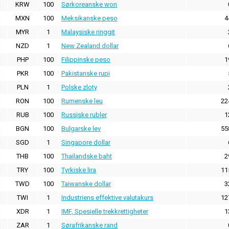
KRW
100
Sørkoreanske won
MXN
100
Meksikanske peso
4
MYR
1
Malaysiske ringgit
NZD
1
New Zealand dollar
PHP
100
Filippinske peso
1
PKR
100
Pakistanske rupi
PLN
1
Polske zloty
RON
100
Rumenske leu
22
RUB
100
Russiske rubler
1
BGN
100
Bulgarske lev
55
SGD
1
Singapore dollar
THB
100
Thailandske baht
2
TRY
100
Tyrkiske lira
11
TWD
100
Taiwanske dollar
3
TWI
1
Industriens effektive valutakurs
12
XDR
1
IMF, Spesielle trekkrettigheter
1
ZAR
1
Sørafrikanske rand