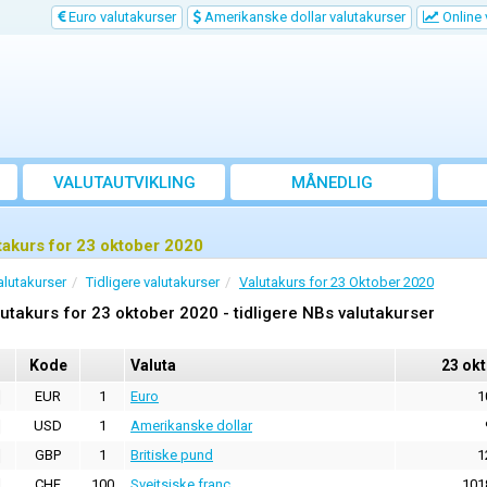
Euro valutakurser
Amerikanske dollar valutakurser
Online 
VALUTAUTVIKLING
MÅNEDLIG
GJENNOMSNITTSKURS
takurs for 23 oktober 2020
alutakurser
Tidligere valutakurser
Valutakurs for 23 Oktober 2020
utakurs for 23 oktober 2020 - tidligere NBs valutakurser
Kode
Valuta
23 ok
EUR
1
Euro
1
USD
1
Amerikanske dollar
GBP
1
Britiske pund
1
CHF
100
Sveitsiske franc
101