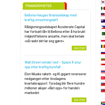
FINANSNYHETER
Bellona-Hauges finansselskap med
kraftig omsetningsløft
Rådgivningsselskapet Accelerate Capital
har fortsatt lån til Bellona etter å ha brukt
miljøstiftelsens ansatte, men skal betale
«så raskt det lar seg gjøre».
..les mer
Wall Street vender ned – Space X snur
opp etter kraftig kursfall
Elon Musks rakett- og KI-gigant reverserer
nedgangen etter tirsdagens
kvartalsrapport. Torsdag blir flere hundre
millioner aksjer «låst opp» for handel i
markedet.
..les mer