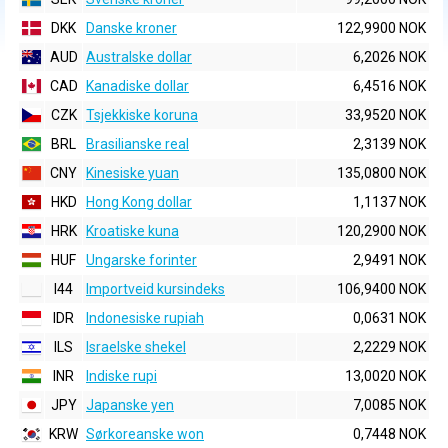
DKK
Danske kroner
122,9900 NOK
AUD
Australske dollar
6,2026 NOK
CAD
Kanadiske dollar
6,4516 NOK
CZK
Tsjekkiske koruna
33,9520 NOK
BRL
Brasilianske real
2,3139 NOK
CNY
Kinesiske yuan
135,0800 NOK
HKD
Hong Kong dollar
1,1137 NOK
HRK
Kroatiske kuna
120,2900 NOK
HUF
Ungarske forinter
2,9491 NOK
I44
Importveid kursindeks
106,9400 NOK
IDR
Indonesiske rupiah
0,0631 NOK
ILS
Israelske shekel
2,2229 NOK
INR
Indiske rupi
13,0020 NOK
JPY
Japanske yen
7,0085 NOK
KRW
Sørkoreanske won
0,7448 NOK