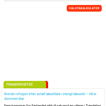
VALUTAKALKULATOR
FINANSNYHETER
Krevde refusjon etter avtalt laksefiske i stengt lakseelv – nå er
dommen klar
Fem kompiser fra Sørlandet gikk til sak mot en utleier i Trøndelag