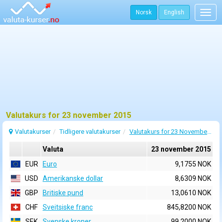
Norsk
English
Togg
navig
Valutakurs for 23 november 2015
Valutakurser
Tidligere valutakurser
Valutakurs for 23 November 2015
Valuta
23 november 2015
EUR
Euro
9,1755 NOK
USD
Amerikanske dollar
8,6309 NOK
GBP
Britiske pund
13,0610 NOK
CHF
Sveitsiske franc
845,8200 NOK
SEK
Svenske kroner
99,2000 NOK