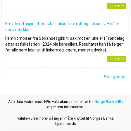
..les mer
Krevde refusjon etter avtalt laksefiske i stengt lakseelv – nå er
dommen klar
Fem kompiser fra Sørlandet gikk til sak mot en utleier i Trøndelag
etter at fiskeferien i 2024 ble kansellert. Resultatet kan få følger
for alle som leier ut til fiskere og jegere, mener advokat.
..les mer
Alle nyheter
Alle data vedrørende NBs valutakurser er hentet fra
Norge Bank (NB)
og er rent informative.
valuta-kurser.no er på ingen måte knyttet til Norges Banks
hjemmeside