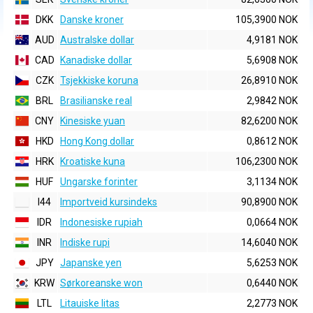
DKK
Danske kroner
105,3900 NOK
AUD
Australske dollar
4,9181 NOK
CAD
Kanadiske dollar
5,6908 NOK
CZK
Tsjekkiske koruna
26,8910 NOK
BRL
Brasilianske real
2,9842 NOK
CNY
Kinesiske yuan
82,6200 NOK
HKD
Hong Kong dollar
0,8612 NOK
HRK
Kroatiske kuna
106,2300 NOK
HUF
Ungarske forinter
3,1134 NOK
I44
Importveid kursindeks
90,8900 NOK
IDR
Indonesiske rupiah
0,0664 NOK
INR
Indiske rupi
14,6040 NOK
JPY
Japanske yen
5,6253 NOK
KRW
Sørkoreanske won
0,6440 NOK
LTL
Litauiske litas
2,2773 NOK