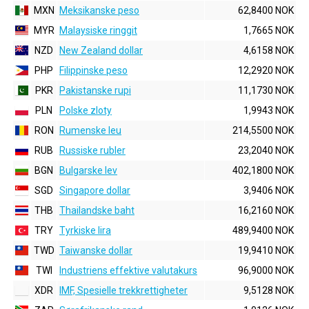
MXN
Meksikanske peso
62,8400 NOK
MYR
Malaysiske ringgit
1,7665 NOK
NZD
New Zealand dollar
4,6158 NOK
PHP
Filippinske peso
12,2920 NOK
PKR
Pakistanske rupi
11,1730 NOK
PLN
Polske zloty
1,9943 NOK
RON
Rumenske leu
214,5500 NOK
RUB
Russiske rubler
23,2040 NOK
BGN
Bulgarske lev
402,1800 NOK
SGD
Singapore dollar
3,9406 NOK
THB
Thailandske baht
16,2160 NOK
TRY
Tyrkiske lira
489,9400 NOK
TWD
Taiwanske dollar
19,9410 NOK
TWI
Industriens effektive valutakurs
96,9000 NOK
XDR
IMF, Spesielle trekkrettigheter
9,5128 NOK