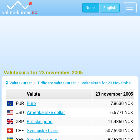
Norsk
English
Togg
navig
Valutakurs for 23 november 2005
Valutakurser
Tidligere valutakurser
Valutakurs for 23 November 2005
Valuta
23 november 2005
EUR
Euro
7,8630 NOK
USD
Amerikanske dollar
6,6771 NOK
GBP
Britiske pund
11,4860 NOK
CHF
Sveitsiske franc
507,5900 NOK
SEK
Svenske kroner
82,6300 NOK