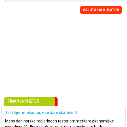
VALUTAKALKULATOR
FINANSNYHETER
Test hjemmekontor, ikke bare skattekutt
Mens den norske regjeringen tester om sterkere økonomiske
insentiver får flere i jobb, utreder den svenske om bedre