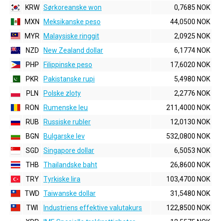
KRW
Sørkoreanske won
0,7685 NOK
MXN
Meksikanske peso
44,0500 NOK
MYR
Malaysiske ringgit
2,0925 NOK
NZD
New Zealand dollar
6,1774 NOK
PHP
Filippinske peso
17,6020 NOK
PKR
Pakistanske rupi
5,4980 NOK
PLN
Polske zloty
2,2776 NOK
RON
Rumenske leu
211,4000 NOK
RUB
Russiske rubler
12,0130 NOK
BGN
Bulgarske lev
532,0800 NOK
SGD
Singapore dollar
6,5053 NOK
THB
Thailandske baht
26,8600 NOK
TRY
Tyrkiske lira
103,4700 NOK
TWD
Taiwanske dollar
31,5480 NOK
TWI
Industriens effektive valutakurs
122,8500 NOK