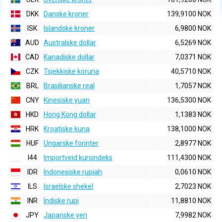
DKK
Danske kroner
139,9100 NOK
ISK
Islandske kroner
6,9800 NOK
AUD
Australske dollar
6,5269 NOK
CAD
Kanadiske dollar
7,0371 NOK
CZK
Tsjekkiske koruna
40,5710 NOK
BRL
Brasilianske real
1,7057 NOK
CNY
Kinesiske yuan
136,5300 NOK
HKD
Hong Kong dollar
1,1383 NOK
HRK
Kroatiske kuna
138,1000 NOK
HUF
Ungarske forinter
2,8977 NOK
I44
Importveid kursindeks
111,4300 NOK
IDR
Indonesiske rupiah
0,0610 NOK
ILS
Israelske shekel
2,7023 NOK
INR
Indiske rupi
11,8810 NOK
JPY
Japanske yen
7,9982 NOK