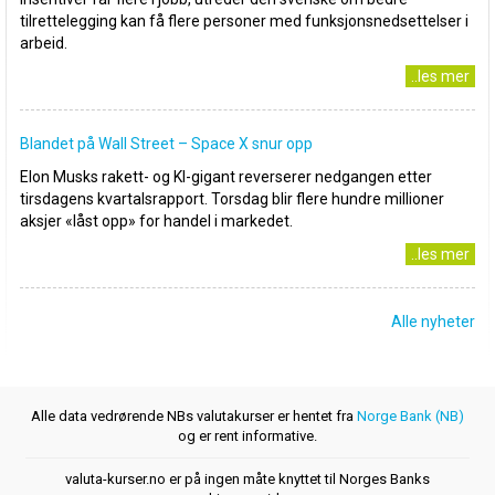
tilrettelegging kan få flere personer med funksjonsnedsettelser i
arbeid.
..les mer
Blandet på Wall Street – Space X snur opp
Elon Musks rakett- og KI-gigant reverserer nedgangen etter
tirsdagens kvartalsrapport. Torsdag blir flere hundre millioner
aksjer «låst opp» for handel i markedet.
..les mer
Alle nyheter
Alle data vedrørende NBs valutakurser er hentet fra
Norge Bank (NB)
og er rent informative.
valuta-kurser.no er på ingen måte knyttet til Norges Banks