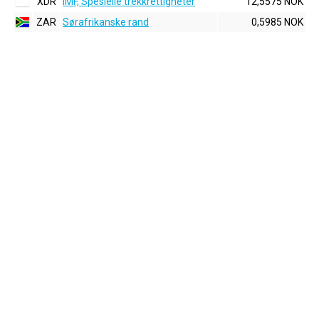
XDR
IMF, Spesielle trekkrettigheter
12,5575 NOK
ZAR
Sørafrikanske rand
0,5985 NOK