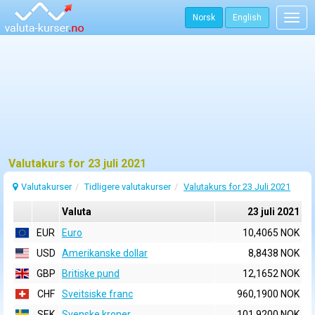
Norsk
English
Togg
navig
Valutakurs for 23 juli 2021
Valutakurser
Tidligere valutakurser
Valutakurs for 23 Juli 2021
Valuta
23 juli 2021
EUR
Euro
10,4065 NOK
USD
Amerikanske dollar
8,8438 NOK
GBP
Britiske pund
12,1652 NOK
CHF
Sveitsiske franc
960,1900 NOK
SEK
Svenske kroner
101,9200 NOK