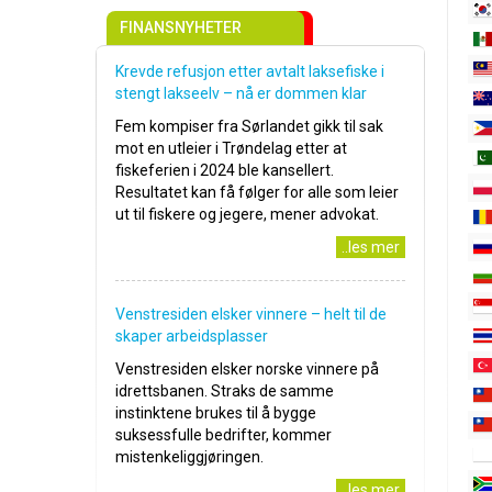
FINANSNYHETER
Krevde refusjon etter avtalt laksefiske i
stengt lakseelv – nå er dommen klar
Fem kompiser fra Sørlandet gikk til sak
mot en utleier i Trøndelag etter at
fiskeferien i 2024 ble kansellert.
Resultatet kan få følger for alle som leier
ut til fiskere og jegere, mener advokat.
..les mer
Venstresiden elsker vinnere – helt til de
skaper arbeidsplasser
Venstresiden elsker norske vinnere på
idrettsbanen. Straks de samme
instinktene brukes til å bygge
suksessfulle bedrifter, kommer
mistenkeliggjøringen.
..les mer