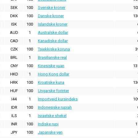
SEK
100
Svenske kroner
10
DKK
100
Danske kroner
13
ISK
100
Islandske kroner
AUD
1
Australske dollar
CAD
1
Kanadiske dollar
CZK
100
Tsjekkiske koruna
3
BRL
1
Brasilianske real
CNY
100
Kinesiske yuan
13
HKD
1
Hong Kong dollar
HRK
100
Kroatiske kuna
13
HUF
100
Ungarske forinter
I44
1
Importveid kursindeks
10
IDR
100
Indonesiske rupiah
ILS
1
Israelske shekel
INR
100
Indiske rupi
1
JPY
100
Japanske yen