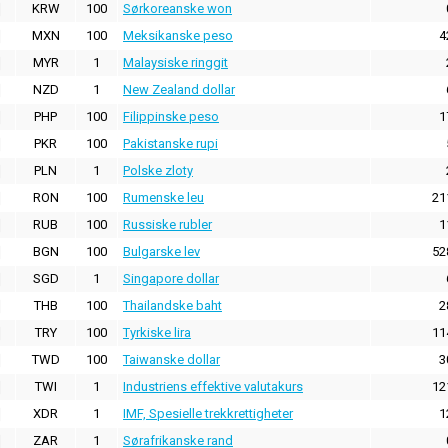
KRW
100
Sørkoreanske won
MXN
100
Meksikanske peso
4
MYR
1
Malaysiske ringgit
NZD
1
New Zealand dollar
PHP
100
Filippinske peso
1
PKR
100
Pakistanske rupi
PLN
1
Polske zloty
RON
100
Rumenske leu
21
RUB
100
Russiske rubler
1
BGN
100
Bulgarske lev
52
SGD
1
Singapore dollar
THB
100
Thailandske baht
2
TRY
100
Tyrkiske lira
11
TWD
100
Taiwanske dollar
3
TWI
1
Industriens effektive valutakurs
12
XDR
1
IMF, Spesielle trekkrettigheter
1
ZAR
1
Sørafrikanske rand