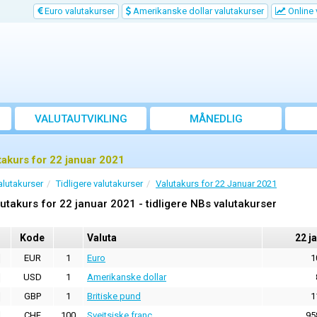
Euro valutakurser
Amerikanske dollar valutakurser
Online 
VALUTAUTVIKLING
MÅNEDLIG
GJENNOMSNITTSKURS
takurs for 22 januar 2021
alutakurser
Tidligere valutakurser
Valutakurs for 22 Januar 2021
utakurs for 22 januar 2021 - tidligere NBs valutakurser
Kode
Valuta
22 j
EUR
1
Euro
1
USD
1
Amerikanske dollar
GBP
1
Britiske pund
1
CHF
100
Sveitsiske franc
95