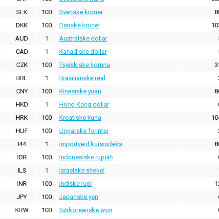
SEK
100
Svenske kroner
8
DKK
100
Danske kroner
10
AUD
1
Australske dollar
CAD
1
Kanadiske dollar
CZK
100
Tsjekkiske koruna
3
BRL
1
Brasilianske real
CNY
100
Kinesiske yuan
8
HKD
1
Hong Kong dollar
HRK
100
Kroatiske kuna
10
HUF
100
Ungarske forinter
I44
1
Importveid kursindeks
8
IDR
100
Indonesiske rupiah
ILS
1
Israelske shekel
INR
100
Indiske rupi
1
JPY
100
Japanske yen
KRW
100
Sørkoreanske won