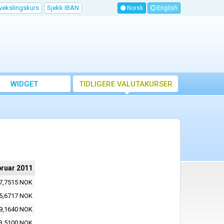
vekslingskurs
Sjekk IBAN
Norsk
English
WIDGET
TIDLIGERE VALUTAKURSER
bruar 2011
7,7515 NOK
5,6717 NOK
9,1640 NOK
3,5100 NOK