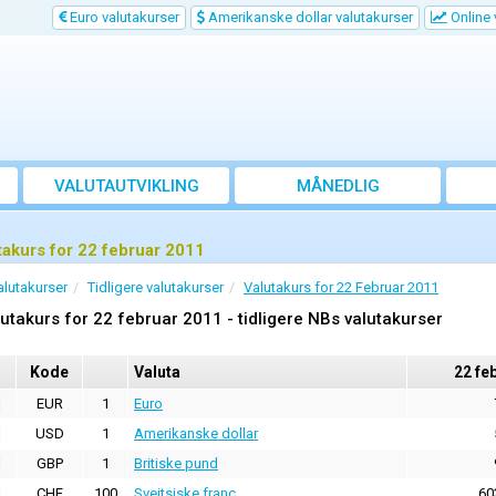
Euro valutakurser
Amerikanske dollar valutakurser
Online 
VALUTAUTVIKLING
MÅNEDLIG
GJENNOMSNITTSKURS
takurs for 22 februar 2011
alutakurser
Tidligere valutakurser
Valutakurs for 22 Februar 2011
utakurs for 22 februar 2011 - tidligere NBs valutakurser
Kode
Valuta
22 fe
EUR
1
Euro
USD
1
Amerikanske dollar
GBP
1
Britiske pund
CHF
100
Sveitsiske franc
60