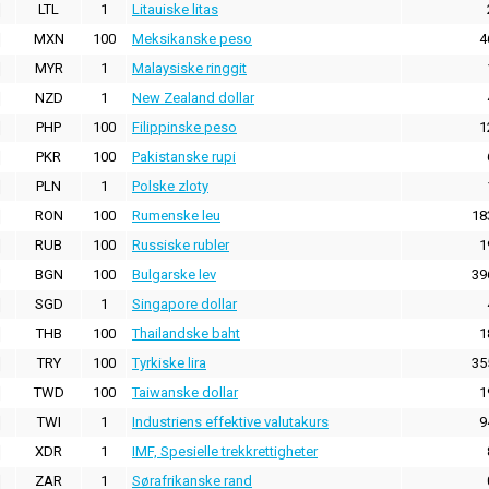
LTL
1
Litauiske litas
MXN
100
Meksikanske peso
4
MYR
1
Malaysiske ringgit
NZD
1
New Zealand dollar
PHP
100
Filippinske peso
1
PKR
100
Pakistanske rupi
PLN
1
Polske zloty
RON
100
Rumenske leu
18
RUB
100
Russiske rubler
1
BGN
100
Bulgarske lev
39
SGD
1
Singapore dollar
THB
100
Thailandske baht
1
TRY
100
Tyrkiske lira
35
TWD
100
Taiwanske dollar
1
TWI
1
Industriens effektive valutakurs
9
XDR
1
IMF, Spesielle trekkrettigheter
ZAR
1
Sørafrikanske rand