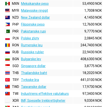
MXN
Meksikanske peso
53,4900 NOK
MYR
Malaysiske ringgit
1,7008 NOK
NZD
New Zealand dollar
4,1450 NOK
PHP
Filippinske peso
12,7600 NOK
PKR
Pakistanske rupi
9,7770 NOK
PLN
Polske zloty
2,0845 NOK
RON
Rumenske leu
244,7400 NOK
RUB
Russiske rubler
22,9430 NOK
BGN
Bulgarske lev
408,6300 NOK
SGD
Singapore dollar
3,8775 NOK
THB
Thailandske baht
18,2020 NOK
TRY
Tyrkiske lira
441,0100 NOK
TWD
Taiwanske dollar
17,9730 NOK
TWI
Industriens effektive valutakurs
97,3400 NOK
XDR
IMF, Spesielle trekkrettigheter
9,0304 NOK