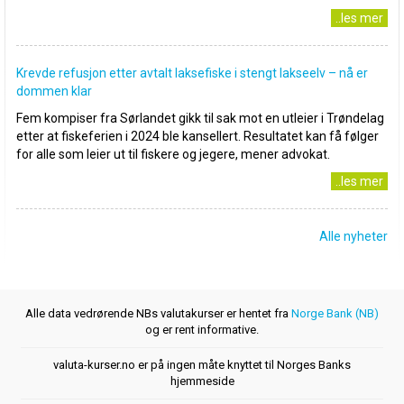
..les mer
Krevde refusjon etter avtalt laksefiske i stengt lakseelv – nå er
dommen klar
Fem kompiser fra Sørlandet gikk til sak mot en utleier i Trøndelag
etter at fiskeferien i 2024 ble kansellert. Resultatet kan få følger
for alle som leier ut til fiskere og jegere, mener advokat.
..les mer
Alle nyheter
Alle data vedrørende NBs valutakurser er hentet fra
Norge Bank (NB)
og er rent informative.
valuta-kurser.no er på ingen måte knyttet til Norges Banks
hjemmeside