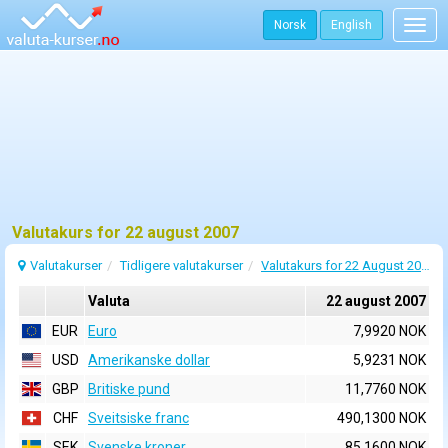
Norsk
English
Togg
navig
Valutakurs for 22 august 2007
Valutakurser
Tidligere valutakurser
Valutakurs for 22 August 2007
Valuta
22 august 2007
EUR
Euro
7,9920 NOK
USD
Amerikanske dollar
5,9231 NOK
GBP
Britiske pund
11,7760 NOK
CHF
Sveitsiske franc
490,1300 NOK
SEK
Svenske kroner
85,1600 NOK