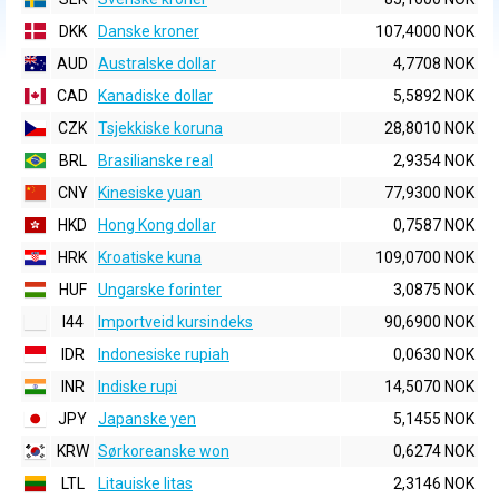
DKK
Danske kroner
107,4000 NOK
AUD
Australske dollar
4,7708 NOK
CAD
Kanadiske dollar
5,5892 NOK
CZK
Tsjekkiske koruna
28,8010 NOK
BRL
Brasilianske real
2,9354 NOK
CNY
Kinesiske yuan
77,9300 NOK
HKD
Hong Kong dollar
0,7587 NOK
HRK
Kroatiske kuna
109,0700 NOK
HUF
Ungarske forinter
3,0875 NOK
I44
Importveid kursindeks
90,6900 NOK
IDR
Indonesiske rupiah
0,0630 NOK
INR
Indiske rupi
14,5070 NOK
JPY
Japanske yen
5,1455 NOK
KRW
Sørkoreanske won
0,6274 NOK
LTL
Litauiske litas
2,3146 NOK