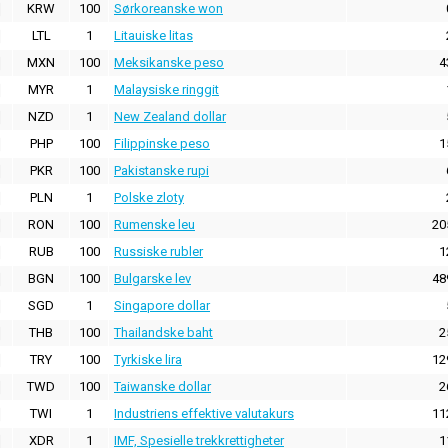
KRW
100
Sørkoreanske won
LTL
1
Litauiske litas
MXN
100
Meksikanske peso
4
MYR
1
Malaysiske ringgit
NZD
1
New Zealand dollar
PHP
100
Filippinske peso
1
PKR
100
Pakistanske rupi
PLN
1
Polske zloty
RON
100
Rumenske leu
20
RUB
100
Russiske rubler
1
BGN
100
Bulgarske lev
48
SGD
1
Singapore dollar
THB
100
Thailandske baht
2
TRY
100
Tyrkiske lira
12
TWD
100
Taiwanske dollar
2
TWI
1
Industriens effektive valutakurs
11
XDR
1
IMF, Spesielle trekkrettigheter
1