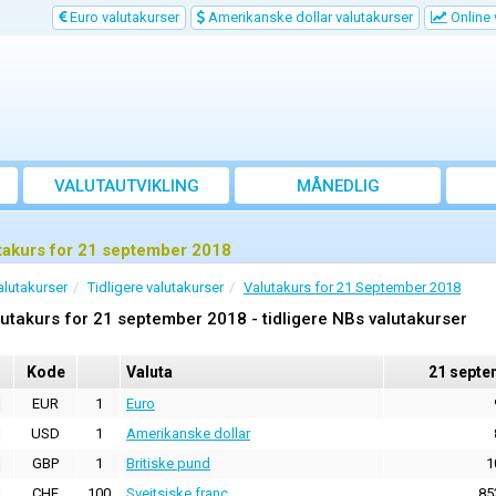
Euro valutakurser
Amerikanske dollar valutakurser
Online 
VALUTAUTVIKLING
MÅNEDLIG
GJENNOMSNITTSKURS
takurs for 21 september 2018
alutakurser
Tidligere valutakurser
Valutakurs for 21 September 2018
utakurs for 21 september 2018 - tidligere NBs valutakurser
Kode
Valuta
21 septe
EUR
1
Euro
USD
1
Amerikanske dollar
GBP
1
Britiske pund
1
CHF
100
Sveitsiske franc
85