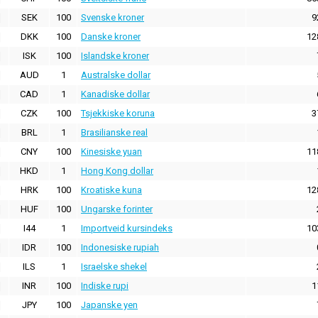
SEK
100
Svenske kroner
9
DKK
100
Danske kroner
12
ISK
100
Islandske kroner
AUD
1
Australske dollar
CAD
1
Kanadiske dollar
CZK
100
Tsjekkiske koruna
3
BRL
1
Brasilianske real
CNY
100
Kinesiske yuan
11
HKD
1
Hong Kong dollar
HRK
100
Kroatiske kuna
12
HUF
100
Ungarske forinter
I44
1
Importveid kursindeks
10
IDR
100
Indonesiske rupiah
ILS
1
Israelske shekel
INR
100
Indiske rupi
1
JPY
100
Japanske yen