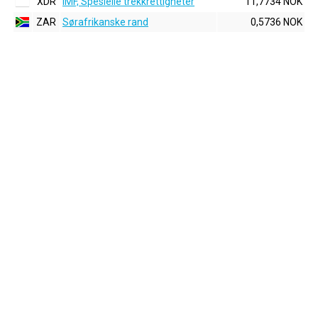
XDR
IMF, Spesielle trekkrettigheter
11,7734 NOK
ZAR
Sørafrikanske rand
0,5736 NOK