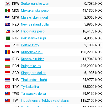
KRW
Sørkoreanske won
0,7082 NOK
MXN
Meksikanske peso
41,1300 NOK
MYR
Malaysiske ringgit
2,0060 NOK
NZD
New Zealand dollar
5,9865 NOK
PHP
Filippinske peso
16,4170 NOK
PKR
Pakistanske rupi
4,8050 NOK
PLN
Polske zloty
2,1087 NOK
RON
Rumenske leu
196,2200 NOK
RUB
Russiske rubler
11,7040 NOK
BGN
Bulgarske lev
496,2900 NOK
SGD
Singapore dollar
6,1935 NOK
THB
Thailandske baht
24,9770 NOK
TRY
Tyrkiske lira
88,5000 NOK
TWD
Taiwanske dollar
29,9150 NOK
TWI
Industriens effektive valutakurs
115,2100 NOK