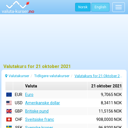
Norsk
English
Togg
navig
Valutakurs for 21 oktober 2021
Valutakurser
Tidligere valutakurser
Valutakurs for 21 Oktober 2021
Valuta
21 oktober 2021
EUR
Euro
9,7065 NOK
USD
Amerikanske dollar
8,3411 NOK
GBP
Britiske pund
11,5156 NOK
CHF
Sveitsiske franc
908,0000 NOK
SEK
Svenske kroner
96,9200 NOK