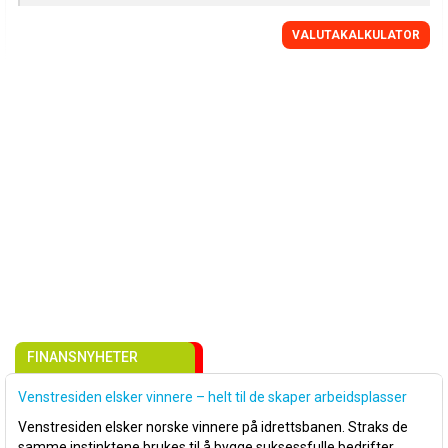
VALUTAKALKULATOR
FINANSNYHETER
Venstresiden elsker vinnere – helt til de skaper arbeidsplasser
Venstresiden elsker norske vinnere på idrettsbanen. Straks de
samme instinktene brukes til å bygge suksessfulle bedrifter,