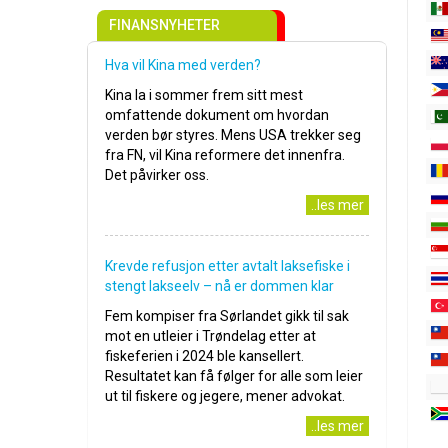
FINANSNYHETER
Hva vil Kina med verden?
Kina la i sommer frem sitt mest
omfattende dokument om hvordan
verden bør styres. Mens USA trekker seg
fra FN, vil Kina reformere det innenfra.
Det påvirker oss.
..les mer
Krevde refusjon etter avtalt laksefiske i
stengt lakseelv – nå er dommen klar
Fem kompiser fra Sørlandet gikk til sak
mot en utleier i Trøndelag etter at
fiskeferien i 2024 ble kansellert.
Resultatet kan få følger for alle som leier
ut til fiskere og jegere, mener advokat.
..les mer