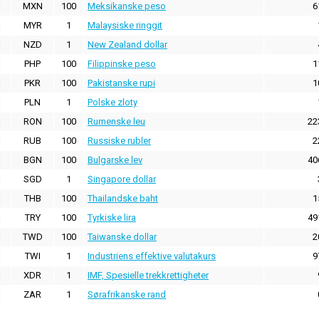
MXN
100
Meksikanske peso
6
MYR
1
Malaysiske ringgit
NZD
1
New Zealand dollar
PHP
100
Filippinske peso
1
PKR
100
Pakistanske rupi
1
PLN
1
Polske zloty
RON
100
Rumenske leu
22
RUB
100
Russiske rubler
2
BGN
100
Bulgarske lev
40
SGD
1
Singapore dollar
THB
100
Thailandske baht
1
TRY
100
Tyrkiske lira
49
TWD
100
Taiwanske dollar
2
TWI
1
Industriens effektive valutakurs
9
XDR
1
IMF, Spesielle trekkrettigheter
ZAR
1
Sørafrikanske rand