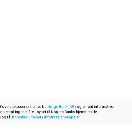
s valutakurser er hentet fra
Norge Bank (NB)
og er rent informative.
r.no er på ingen måte knyttet til Norges Banks hjemmeside
 også:
Kontakt
-
Sitekart
-
Informasjonskapsler
et nytt produkt levert av
layerzero.ro