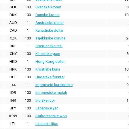
SEK
100
Svenske kroner
8
DKK
100
Danske kroner
10
AUD
1
Australske dollar
CAD
1
Kanadiske dollar
CZK
100
Tsjekkiske koruna
2
BRL
1
Brasilianske real
CNY
100
Kinesiske yuan
8
HKD
1
Hong Kong dollar
HRK
100
Kroatiske kuna
10
HUF
100
Ungarske forinter
I44
1
Importveid kursindeks
9
IDR
100
Indonesiske rupiah
INR
100
Indiske rupi
1
JPY
100
Japanske yen
KRW
100
Sørkoreanske won
LTL
1
Litauiske litas