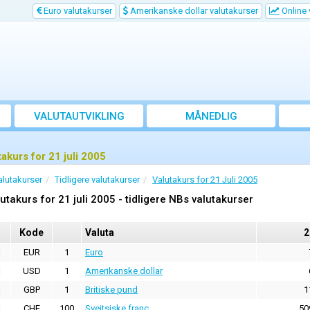
Euro valutakurser
Amerikanske dollar valutakurser
Online 
VALUTAUTVIKLING
MÅNEDLIG
GJENNOMSNITTSKURS
takurs for 21 juli 2005
alutakurser
Tidligere valutakurser
Valutakurs for 21 Juli 2005
utakurs for 21 juli 2005 - tidligere NBs valutakurser
Kode
Valuta
2
EUR
1
Euro
USD
1
Amerikanske dollar
GBP
1
Britiske pund
1
CHF
100
Sveitsiske franc
50