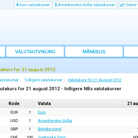
Euro valutakurser
Amerikanske dollar valutakurser
Online 
VALUTAUTVIKLING
MÅNEDLIG
GJENNOMSNITTSKURS
takurs for 21 august 2012
alutakurser
Tidligere valutakurser
Valutakurs for 21 August 2012
utakurs for 21 august 2012 - tidligere NBs valutakurser
Kode
Valuta
21 a
EUR
1
Euro
USD
1
Amerikanske dollar
GBP
1
Britiske pund
CHF
100
Sveitsiske franc
60