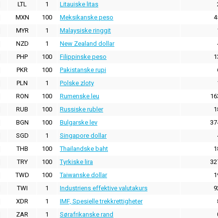
LTL
1
Litauiske litas
MXN
100
Meksikanske peso
4
MYR
1
Malaysiske ringgit
NZD
1
New Zealand dollar
PHP
100
Filippinske peso
1
PKR
100
Pakistanske rupi
PLN
1
Polske zloty
RON
100
Rumenske leu
16
RUB
100
Russiske rubler
1
BGN
100
Bulgarske lev
37
SGD
1
Singapore dollar
THB
100
Thailandske baht
1
TRY
100
Tyrkiske lira
32
TWD
100
Taiwanske dollar
1
TWI
1
Industriens effektive valutakurs
9
XDR
1
IMF, Spesielle trekkrettigheter
ZAR
1
Sørafrikanske rand