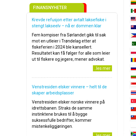
FINANSNYHETER
Krevde refusjon etter avtalt laksefiske i
stengt lakseelv – nå er dommen klar
Fem kompiser fra Sørlandet gikk til sak
mot en utleier i Trøndelag etter at
fiskeferien i 2024 ble kansellert.
Resultatet kan få følger for alle som leier
ut til fiskere og jegere, mener advokat.
..les mer
Venstresiden elsker vinnere – helt til de
skaper arbeidsplasser
Venstresiden elsker norske vinnere på
idrettsbanen. Straks de samme
instinktene brukes til å bygge
suksessfulle bedrifter, kommer
mistenkeliggjøringen.
..les mer