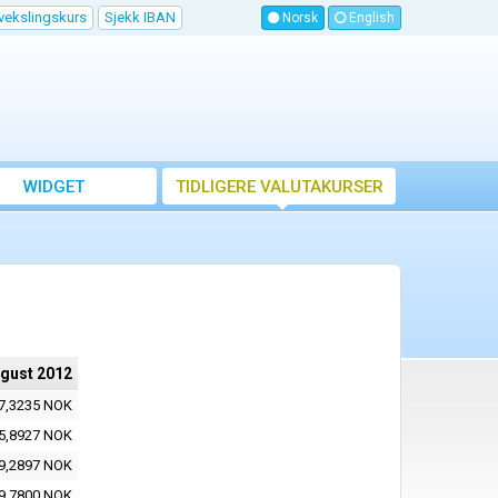
vekslingskurs
Sjekk IBAN
Norsk
English
WIDGET
TIDLIGERE VALUTAKURSER
ugust 2012
7,3235 NOK
5,8927 NOK
9,2897 NOK
9,7800 NOK