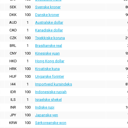
SEK
100
Svenske kroner
8
DKK
100
Danske kroner
9
AUD
1
Australske dollar
CAD
1
Kanadiske dollar
CZK
100
Tsjekkiske koruna
2
BRL
1
Brasilianske real
CNY
100
Kinesiske yuan
9
HKD
1
Hong Kong dollar
HRK
100
Kroatiske kuna
9
HUF
100
Ungarske forinter
I44
1
Importveid kursindeks
8
IDR
100
Indonesiske rupiah
ILS
1
Israelske shekel
INR
100
Indiske rupi
1
JPY
100
Japanske yen
KRW
100
Sørkoreanske won