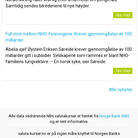
Samtidig sendes bilrederiene til nye høyder.
..les mer
Full strid mellom NHO-foreningene: Krever gjennomgåelse av 100
milliarder
Abelia-sjef Øystein Eriksen Søreide krever gjennomgåelse av 100
milliarder gitt i subsidier. Selskapene som rammes er blant NHO-
familiens tungvektere. – En norsk syke, sier Søreide.
..les mer
Alle nyheter
Alle data vedrørende NBs valutakurser er hentet fra
Norge Bank (NB)
og er rent informative.
valuta-kurser.no er på ingen måte knyttet til Norges Banks