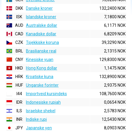
DKK
Danske kroner
132,2400 NOK
ISK
Islandske kroner
7,1800 NOK
AUD
Australske dollar
6,1171 NOK
CAD
Kanadiske dollar
6,8209 NOK
CZK
Tsjekkiske koruna
39,3290 NOK
BRL
Brasilianske real
2,1315 NOK
CNY
Kinesiske yuan
129,8300 NOK
HKD
Hong Kong dollar
1,1475 NOK
HRK
Kroatiske kuna
132,8900 NOK
HUF
Ungarske forinter
2,9375 NOK
I44
Importveid kursindeks
108,7600 NOK
IDR
Indonesiske rupiah
0,0654 NOK
ILS
Israelske shekel
2,5783 NOK
INR
Indiske rupi
12,5430 NOK
JPY
Japanske yen
8,0903 NOK