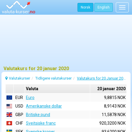
Norsk
English
Togg
navig
Valutakurs for 20 januar 2020
Valutakurser
Tidligere valutakurser
Valutakurs for 20 Januar 2020
Valuta
20 januar 2020
EUR
Euro
9,8815 NOK
USD
Amerikanske dollar
8,9143 NOK
GBP
Britiske pund
11,5878 NOK
CHF
Sveitsiske franc
920,3200 NOK
SEK
Svenske kroner
93,6200 NOK