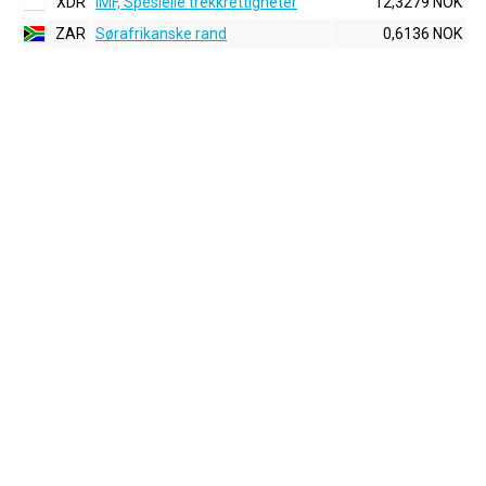
XDR
IMF, Spesielle trekkrettigheter
12,3279 NOK
ZAR
Sørafrikanske rand
0,6136 NOK