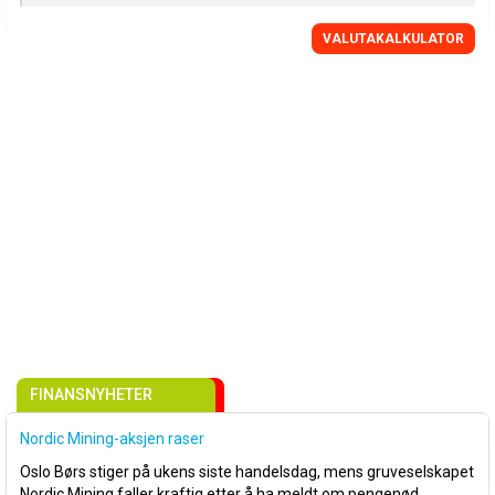
VALUTAKALKULATOR
FINANSNYHETER
Nordic Mining-aksjen raser
Oslo Børs stiger på ukens siste handelsdag, mens gruveselskapet
Nordic Mining faller kraftig etter å ha meldt om pengenød.