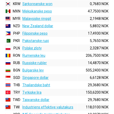
KRW
Sørkoreanske won
0,7683 NOK
MXN
Meksikanske peso
47,7500 NOK
MYR
Malaysiske ringgit
2,1948 NOK
NZD
New Zealand dollar
5,8832 NOK
PHP
Filippinske peso
17,4930 NOK
PKR
Pakistanske rupi
5,7650 NOK
PLN
Polske zloty
2,3287 NOK
RON
Rumenske leu
206,7500 NOK
RUB
Russiske rubler
14,4870 NOK
BGN
Bulgarske lev
505,2400 NOK
SGD
Singapore dollar
6,6128 NOK
THB
Thailandske baht
29,3680 NOK
TRY
Tyrkiske lira
150,6200 NOK
TWD
Taiwanske dollar
29,7680 NOK
TWI
Industriens effektive valutakurs
118,0100 NOK