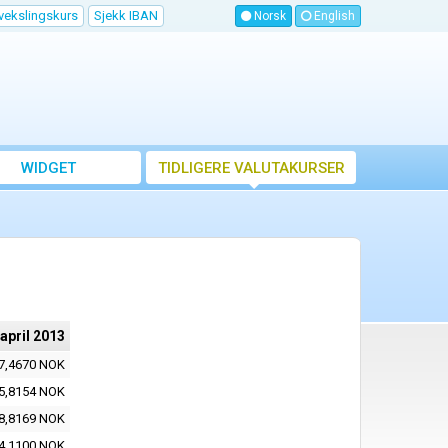
vekslingskurs
Sjekk IBAN
Norsk
English
WIDGET
TIDLIGERE VALUTAKURSER
 april 2013
7,4670 NOK
5,8154 NOK
8,8169 NOK
4,1100 NOK