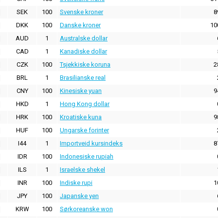
SEK
100
Svenske kroner
8
DKK
100
Danske kroner
10
AUD
1
Australske dollar
CAD
1
Kanadiske dollar
CZK
100
Tsjekkiske koruna
2
BRL
1
Brasilianske real
CNY
100
Kinesiske yuan
9
HKD
1
Hong Kong dollar
HRK
100
Kroatiske kuna
9
HUF
100
Ungarske forinter
I44
1
Importveid kursindeks
8
IDR
100
Indonesiske rupiah
ILS
1
Israelske shekel
INR
100
Indiske rupi
1
JPY
100
Japanske yen
KRW
100
Sørkoreanske won