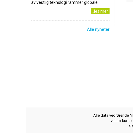
av vestlig teknologi rammer globale..
..les mer
Alle nyheter
Alle data vedrørende NB
valuta-kurse
Se