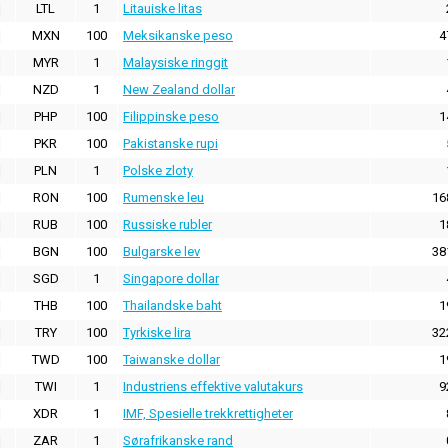
LTL
1
Litauiske litas
MXN
100
Meksikanske peso
4
MYR
1
Malaysiske ringgit
NZD
1
New Zealand dollar
PHP
100
Filippinske peso
1
PKR
100
Pakistanske rupi
PLN
1
Polske zloty
RON
100
Rumenske leu
16
RUB
100
Russiske rubler
1
BGN
100
Bulgarske lev
38
SGD
1
Singapore dollar
THB
100
Thailandske baht
1
TRY
100
Tyrkiske lira
32
TWD
100
Taiwanske dollar
1
TWI
1
Industriens effektive valutakurs
9
XDR
1
IMF, Spesielle trekkrettigheter
ZAR
1
Sørafrikanske rand