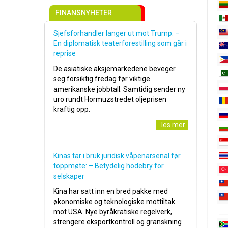
FINANSNYHETER
Sjefsforhandler langer ut mot Trump: –
En diplomatisk teaterforestilling som går i
reprise
De asiatiske aksjemarkedene beveger
seg forsiktig fredag før viktige
amerikanske jobbtall. Samtidig sender ny
uro rundt Hormuzstredet oljeprisen
kraftig opp.
..les mer
Kinas tar i bruk juridisk våpenarsenal før
toppmøte: – Betydelig hodebry for
selskaper
Kina har satt inn en bred pakke med
økonomiske og teknologiske mottiltak
mot USA. Nye byråkratiske regelverk,
strengere eksportkontroll og granskning