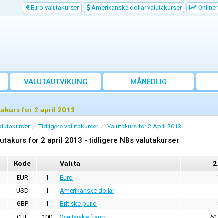
Euro valutakurser
Amerikanske dollar valutakurser
Online 
VALUTAUTVIKLING
MÅNEDLIG
GJENNOMSNITTSKURS
takurs for 2 april 2013
alutakurser
Tidligere valutakurser
Valutakurs for 2 April 2013
utakurs for 2 april 2013 - tidligere NBs valutakurser
Kode
Valuta
2
EUR
1
Euro
USD
1
Amerikanske dollar
GBP
1
Britiske pund
CHF
100
Sveitsiske franc
61