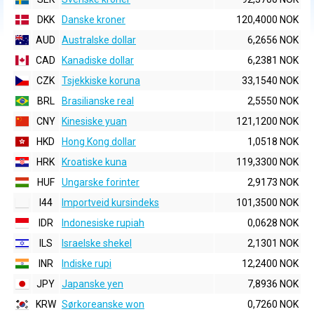
DKK
Danske kroner
120,4000 NOK
AUD
Australske dollar
6,2656 NOK
CAD
Kanadiske dollar
6,2381 NOK
CZK
Tsjekkiske koruna
33,1540 NOK
BRL
Brasilianske real
2,5550 NOK
CNY
Kinesiske yuan
121,1200 NOK
HKD
Hong Kong dollar
1,0518 NOK
HRK
Kroatiske kuna
119,3300 NOK
HUF
Ungarske forinter
2,9173 NOK
I44
Importveid kursindeks
101,3500 NOK
IDR
Indonesiske rupiah
0,0628 NOK
ILS
Israelske shekel
2,1301 NOK
INR
Indiske rupi
12,2400 NOK
JPY
Japanske yen
7,8936 NOK
KRW
Sørkoreanske won
0,7260 NOK