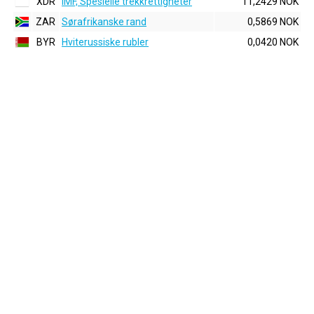
XDR
IMF, Spesielle trekkrettigheter
11,2429 NOK
ZAR
Sørafrikanske rand
0,5869 NOK
BYR
Hviterussiske rubler
0,0420 NOK