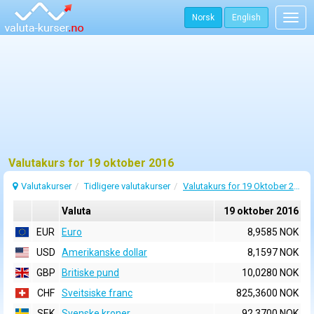
Norsk
English
Togg
navig
Valutakurs for 19 oktober 2016
Valutakurser
Tidligere valutakurser
Valutakurs for 19 Oktober 2016
Valuta
19 oktober 2016
EUR
Euro
8,9585 NOK
USD
Amerikanske dollar
8,1597 NOK
GBP
Britiske pund
10,0280 NOK
CHF
Sveitsiske franc
825,3600 NOK
SEK
Svenske kroner
92,3700 NOK