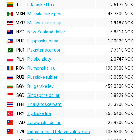
LTL
Litauiske litas
2,6172 NOK
MXN
Meksikanske peso
43,7300 NOK
MYR
Malaysiske ringgit
1,9487 NOK
NZD
New Zealand dollar
5,8814 NOK
PHP
Filippinske peso
17,0020 NOK
PKR
Pakistanske rupi
7,7910 NOK
PLN
Polske zloty
2,0747 NOK
RON
Rumenske leu
198,9900 NOK
RUB
Russiske rubler
13,0550 NOK
BGN
Bulgarske lev
458,0500 NOK
SGD
Singapore dollar
5,8829 NOK
THB
Thailandske baht
23,3800 NOK
TRY
Tyrkiske lira
265,6400 NOK
TWD
Taiwanske dollar
25,9200 NOK
TWI
Industriens effektive valutakurs
108,5800 NOK