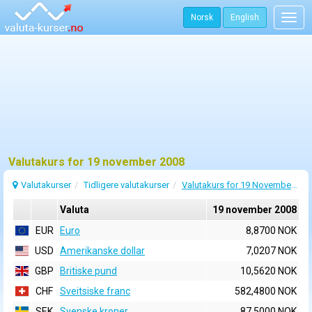
Norsk
English
Togg
navig
Valutakurs for 19 november 2008
Valutakurser
Tidligere valutakurser
Valutakurs for 19 November 2008
Valuta
19 november 2008
EUR
Euro
8,8700 NOK
USD
Amerikanske dollar
7,0207 NOK
GBP
Britiske pund
10,5620 NOK
CHF
Sveitsiske franc
582,4800 NOK
SEK
Svenske kroner
87,5000 NOK