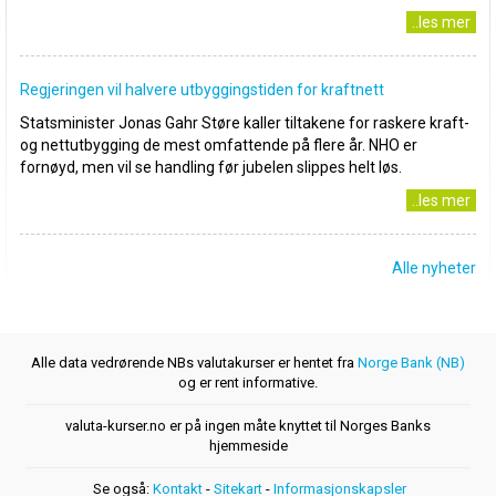
..les mer
Regjeringen vil halvere utbyggingstiden for kraftnett
Statsminister Jonas Gahr Støre kaller tiltakene for raskere kraft-
og nettutbygging de mest omfattende på flere år. NHO er
fornøyd, men vil se handling før jubelen slippes helt løs.
..les mer
Alle nyheter
Alle data vedrørende NBs valutakurser er hentet fra
Norge Bank (NB)
og er rent informative.
valuta-kurser.no er på ingen måte knyttet til Norges Banks
hjemmeside
Se også:
Kontakt
-
Sitekart
-
Informasjonskapsler