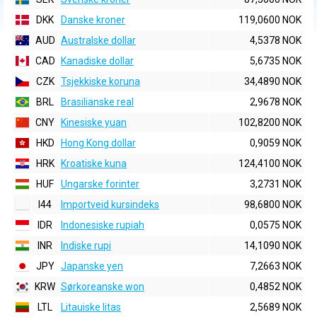
DKK
Danske kroner
119,0600 NOK
AUD
Australske dollar
4,5378 NOK
CAD
Kanadiske dollar
5,6735 NOK
CZK
Tsjekkiske koruna
34,4890 NOK
BRL
Brasilianske real
2,9678 NOK
CNY
Kinesiske yuan
102,8200 NOK
HKD
Hong Kong dollar
0,9059 NOK
HRK
Kroatiske kuna
124,4100 NOK
HUF
Ungarske forinter
3,2731 NOK
I44
Importveid kursindeks
98,6800 NOK
IDR
Indonesiske rupiah
0,0575 NOK
INR
Indiske rupi
14,1090 NOK
JPY
Japanske yen
7,2663 NOK
KRW
Sørkoreanske won
0,4852 NOK
LTL
Litauiske litas
2,5689 NOK