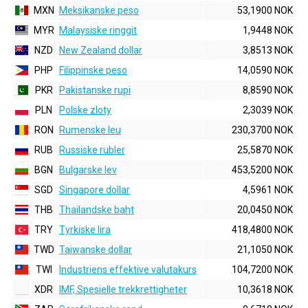
MXN
Meksikanske peso
53,1900 NOK
MYR
Malaysiske ringgit
1,9448 NOK
NZD
New Zealand dollar
3,8513 NOK
PHP
Filippinske peso
14,0590 NOK
PKR
Pakistanske rupi
8,8590 NOK
PLN
Polske zloty
2,3039 NOK
RON
Rumenske leu
230,3700 NOK
RUB
Russiske rubler
25,5870 NOK
BGN
Bulgarske lev
453,5200 NOK
SGD
Singapore dollar
4,5961 NOK
THB
Thailandske baht
20,0450 NOK
TRY
Tyrkiske lira
418,4800 NOK
TWD
Taiwanske dollar
21,1050 NOK
TWI
Industriens effektive valutakurs
104,7200 NOK
XDR
IMF, Spesielle trekkrettigheter
10,3618 NOK