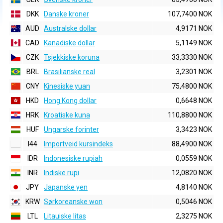
DKK
Danske kroner
107,7400 NOK
AUD
Australske dollar
4,9171 NOK
CAD
Kanadiske dollar
5,1149 NOK
CZK
Tsjekkiske koruna
33,3330 NOK
BRL
Brasilianske real
3,2301 NOK
CNY
Kinesiske yuan
75,4800 NOK
HKD
Hong Kong dollar
0,6648 NOK
HRK
Kroatiske kuna
110,8800 NOK
HUF
Ungarske forinter
3,3423 NOK
I44
Importveid kursindeks
88,4900 NOK
IDR
Indonesiske rupiah
0,0559 NOK
INR
Indiske rupi
12,0820 NOK
JPY
Japanske yen
4,8140 NOK
KRW
Sørkoreanske won
0,5046 NOK
LTL
Litauiske litas
2,3275 NOK