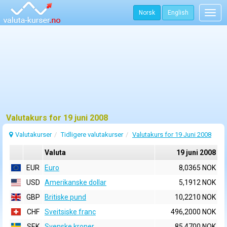
Norsk
English
Togg
navig
Valutakurs for 19 juni 2008
Valutakurser
Tidligere valutakurser
Valutakurs for 19 Juni 2008
Valuta
19 juni 2008
EUR
Euro
8,0365 NOK
USD
Amerikanske dollar
5,1912 NOK
GBP
Britiske pund
10,2210 NOK
CHF
Sveitsiske franc
496,2000 NOK
SEK
Svenske kroner
85,4700 NOK